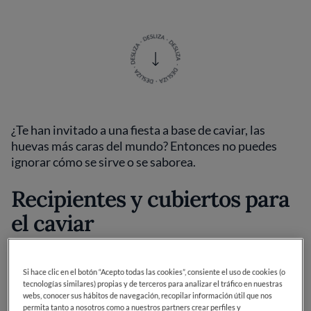
¿Te han invitado a una fiesta a base de caviar, las
huevas más caras del mundo? Entonces no puedes
ignorar cómo se sirve o se saborea.
Recipientes y cubiertos para
el caviar
Si hace clic en el botón “Acepto todas las cookies”, consiente el uso de cookies (o
Al caviar le encanta el frío y el cristal y detesta el
tecnologías similares) propias y de terceros para analizar el tráfico en nuestras
metal.
La mejor manera de saborearlo, en opinión de
webs, conocer sus hábitos de navegación, recopilar información útil que nos
los conocedores, es recogerlo a cucharadas
permita tanto a nosotros como a nuestros partners crear perfiles y