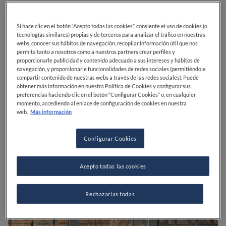
A sus 28 años,
Kenneth Ruiz Montoya
, el chef de
Amana
, se perfila como una de las figuras más
Si hace clic en el botón “Acepto todas las cookies”, consiente el uso de cookies (o
tecnologías similares) propias y de terceros para analizar el tráfico en nuestras
prometedoras de la gastronomía costarricense. Con
webs, conocer sus hábitos de navegación, recopilar información útil que nos
una década de experiencia en destacadas cadenas
permita tanto a nosotros como a nuestros partners crear perfiles y
hoteleras y restaurantes del país, ha decidido apostar
proporcionarle publicidad y contenido adecuado a sus intereses y hábitos de
navegación, y proporcionarle funcionalidades de redes sociales (permitiéndole
por su propio proyecto: Amana, un restaurante que
compartir contenido de nuestras webs a través de las redes sociales). Puede
cofundó.
obtener más información en nuestra Política de Cookies y configurar sus
preferencias haciendo clic en el botón “Configurar Cookies” o, en cualquier
momento, accediendo al enlace de configuración de cookies en nuestra
web.
Más información
Configurar Cookies
Acepto todas las cookies
Rechazarlas todas