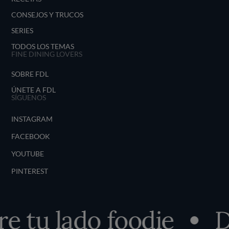
CONSEJOS Y TRUCOS
SERIES
TODOS LOS TEMAS
FINE DINING LOVERS
SOBRE FDL
ÚNETE A FDL
SÍGUENOS
INSTAGRAM
FACEBOOK
YOUTUBE
PINTEREST
tu lado foodie
Des