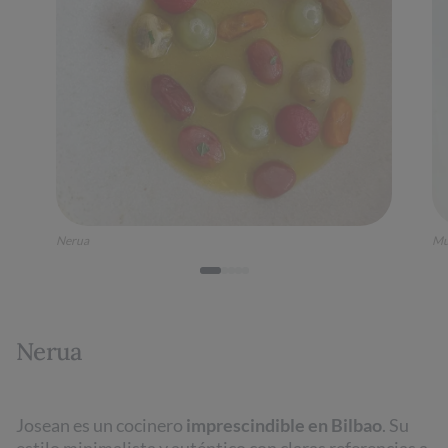
Nerua
Mu
Nerua
Josean es un cocinero
imprescindible en Bilbao
. Su