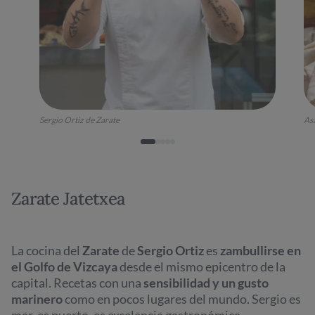
Sergio Ortiz de Zarate
As
Zarate Jatetxea
La cocina del
Zarate
de
Sergio Ortiz
es
zambullirse en
el Golfo de Vizcaya
desde el mismo epicentro de la
capital. Recetas con una
sensibilidad y un gusto
marinero
como en pocos lugares del mundo. Sergio es
mar, es puerto, es excelencia gastronómica.