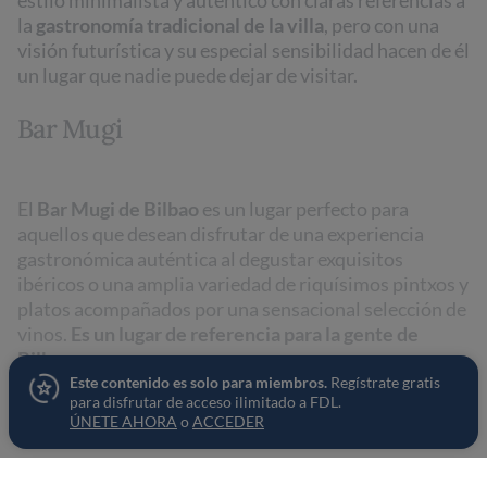
estilo minimalista y auténtico con claras referencias a
la
gastronomía tradicional de la villa
, pero con una
visión futurística y su especial sensibilidad hacen de él
un lugar que nadie puede dejar de visitar.
Bar Mugi
El
Bar Mugi de Bilbao
es un lugar perfecto para
aquellos que desean disfrutar de una experiencia
gastronómica auténtica al degustar exquisitos
ibéricos o una amplia variedad de riquísimos pintxos y
platos acompañados por una sensacional selección de
vinos.
Es un lugar de referencia para la gente de
Bilbao.
Este contenido es solo para miembros.
Regístrate gratis
para disfrutar de acceso ilimitado a FDL.
ÚNETE AHORA
o
ACCEDER