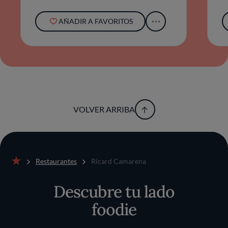
creatividad instintiva que define la casa.La
distinción del restaurante no radica en
AÑADIR A FAVORITOS
artificios, sino en esa tensión contenida entre
sencillez aparente y profundidad gustativa.
Camarena muestra, bocado a bocado, cómo
la esencia de cada ingrediente puede
sostener una experiencia capaz de perdurar
más allá de lo efímero, desplegando una
narrativa que es, sobre todo, un tributo a su
territorio y su tiempo.
VOLVER ARRIBA
Restaurantes
Ricard Camarena
Inicio
Descubre tu lado
foodie