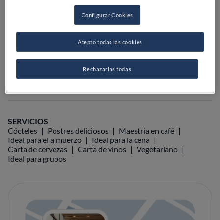
PRECIO
Configurar Cookies
Acepto todas las cookies
VER EN EL MAPA
+34 963 35 54 18
Rechazarlas todas
VISITAR WEB
SERVICIOS
Cócteles
Postres deliciosos
Maestría en café
Ideal para el almuerzo
Ideal para la cena
Carta de cervezas
Carta de vinos
Vegetariano
Ideal para grupos