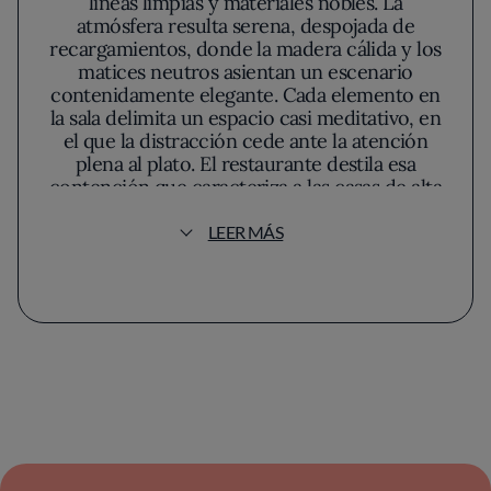
líneas limpias y materiales nobles. La
atmósfera resulta serena, despojada de
recargamientos, donde la madera cálida y los
matices neutros asientan un escenario
contenidamente elegante. Cada elemento en
la sala delimita un espacio casi meditativo, en
el que la distracción cede ante la atención
plena al plato. El restaurante destila esa
contención que caracteriza a las casas de alta
cocina que invitan, no a dejarse deslumbrar,
sino a profundizar en lo esencial.
LEER MÁS
En este entorno respira la filosofía de Víctor
Quintillà Imbernon, centrada en el absoluto
respeto al producto local y de estación. Su
mirada revisita la despensa catalana desde la
comprensión de sus raíces y la confianza en
los pequeños productores, modelando una
carta marcada por la trazabilidad y la
honradez del origen. El oficio del chef se
revela en la manera en que equilibra tradición
e innovación, evitando cualquier trampa