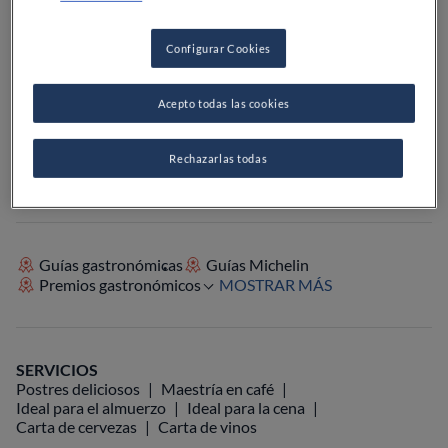
PRECIO
Configurar Cookies
Acepto todas las cookies
VER EN EL MAPA
+34 933 91 08 20
Rechazarlas todas
VISITAR WEB
Guías gastronómicas
Guías Michelin
Premios gastronómicos
MOSTRAR MÁS
SERVICIOS
Postres deliciosos
Maestría en café
Ideal para el almuerzo
Ideal para la cena
Carta de cervezas
Carta de vinos