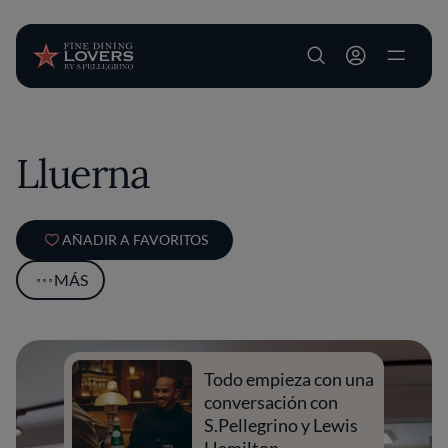
User account m
Pasar al contenido principal
Lluerna
AÑADIR A FAVORITOS
MÁS
Todo empieza con una
conversación con
S.Pellegrino y Lewis