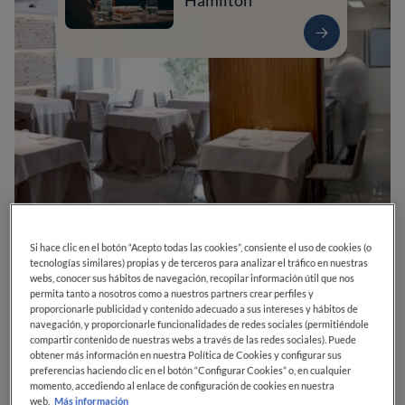
Hamilton
0
0
0
0
0
Si hace clic en el botón “Acepto todas las cookies”, consiente el uso de cookies (o
tecnologías similares) propias y de terceros para analizar el tráfico en nuestras
webs, conocer sus hábitos de navegación, recopilar información útil que nos
permita tanto a nosotros como a nuestros partners crear perfiles y
proporcionarle publicidad y contenido adecuado a sus intereses y hábitos de
Av. Pallaresa, 104
08921
Santa Coloma de Gramenet
Barcelona
navegación, y proporcionarle funcionalidades de redes sociales (permitiéndole
España
compartir contenido de nuestras webs a través de las redes sociales). Puede
obtener más información en nuestra Política de Cookies y configurar sus
preferencias haciendo clic en el botón “Configurar Cookies” o, en cualquier
CERRADO
Abre el
Viernes,
13:30-15:30, 20:30-22:30
momento, accediendo al enlace de configuración de cookies en nuestra
VER HORARIOS
web.
Más información