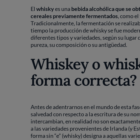
El
whisky
es una
bebida alcohólica que se ob
cereales previamente fermentados
, como el 
Tradicionalmente, la fermentación se realizaba
tiempo la producción de whisky se fue moder
diferentes tipos y variedades, según su lugar 
pureza, su composición o su antigüedad.
Whiskey o whisky
forma correcta?
Antes de adentrarnos en el mundo de esta fas
salvedad con respecto a la escritura de su nom
intercambian, en realidad no son exactamente 
a las variedades provenientes de Irlanda (y Es
forma sin “e” (whisky) designa a aquellas var