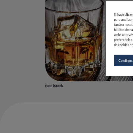
Si hace clic 
para analizar
tanto a nosot
hábitos de na
webs a través
preferencias 
de cookies en
Configur
Foto
iStock