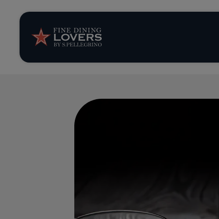
Opinión y notic
Recetas
Consejos y truc
Series