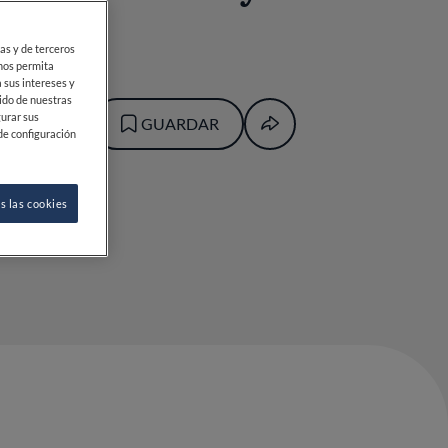
ias y de terceros
 nos permita
 sus intereses y
ido de nuestras
gurar sus
GUARDAR
de configuración
s las cookies