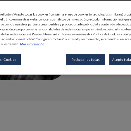
09 JUL 2021
en el botón “Acepto todas las cookies”, consiente el uso de cookies (o tecnologías similares) prop
 el tráfico en nuestras webs, conocer sus hábitos de navegación, recopilar información útil que
ros como a nuestros partners crear perfiles y proporcionarle publicidad y contenido adecuado a
vegación, y proporcionarle funcionalidades de redes sociales (permitiéndole compartir conten
POR
FINE DINING LOVERS
 de las redes sociales). Puede obtener más información en nuestra Política de Cookies y confi
REDACCIÓN
haciendo clic en el botón “Configurar Cookies” o, en cualquier momento, accediendo al enlace 
 nuestra web.
Más información
ar Cookies
Rechazarlas todas
Acepto toda