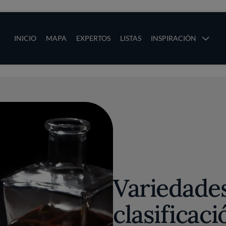
ias
Main navigation
INICIO
MAPA
EXPERTOS
LISTAS
INSPIRACIÓN
Pasar al contenido principal
os
Variedades
clasificac