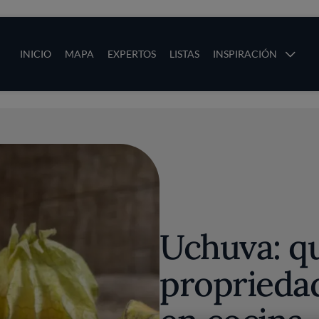
ias
Main navigation
INICIO
MAPA
EXPERTOS
LISTAS
INSPIRACIÓN
Pasar al contenido principal
os
Uchuva: qu
propriedad