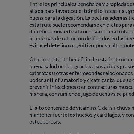
Entre los principales beneficios y propiedades
aliada para favorecer el tránsito intestinal, g
buena para la digestión. La pectina además ti
esta fruta suele recomendarse en dietas para 
diurético convierte a la uchuva en una fruta p
problemas de retención de líquidos en las p
evitar el deterioro cognitivo, por su alto con
Otro importante beneficio de esta fruta oriu
buena salud ocular, gracias a sus ácidos gras
cataratas u otras enfermedades relacionadas 
poder antiinflamatorio y cicatrizante, que se o
prevenir infecciones o en contracturas muscula
manera, consumiendo jugo de uchuva se puede
El alto contenido de vitamina C de la uchuva
mantener fuerte los huesos y cartílagos, y con
osteoporosis.