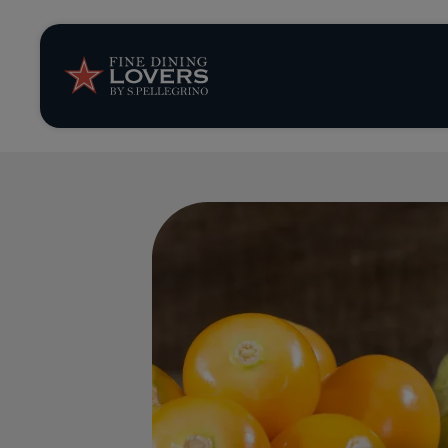
Opinión y notic
Recetas
Consejos y truc
Series