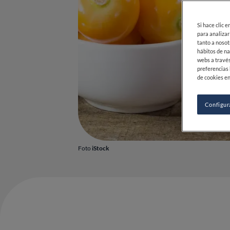
Si hace clic 
para analizar
tanto a nosot
hábitos de na
webs a través
preferencias 
de cookies en
Configur
Foto
iStock