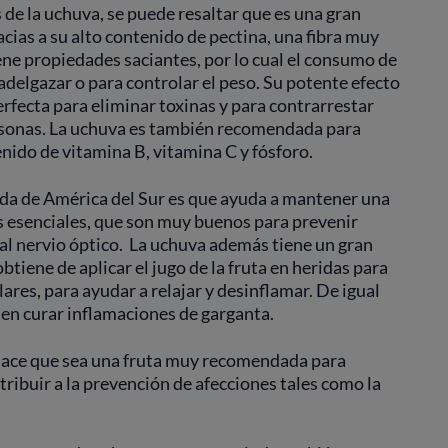
 de la uchuva, se puede resaltar que es una gran
racias a su alto contenido de pectina, una fibra muy
ene propiedades saciantes, por lo cual el consumo de
adelgazar o para controlar el peso. Su potente efecto
erfecta para eliminar toxinas y para contrarrestar
ersonas. La uchuva es también recomendada para
tenido de vitamina B, vitamina C y fósforo.
nda de América del Sur es que ayuda a mantener una
os esenciales, que son muy buenos para prevenir
al nervio óptico. La uchuva además tiene un gran
btiene de aplicar el jugo de la fruta en heridas para
res, para ayudar a relajar y desinflamar. De igual
n curar inflamaciones de garganta.
 hace que sea una fruta muy recomendada para
tribuir a la prevención de afecciones tales como la