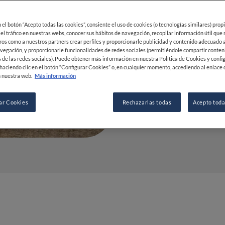
en cocina
en el botón “Acepto todas las cookies”, consiente el uso de cookies (o tecnologías similares) prop
07 MAR 2022
 el tráfico en nuestras webs, conocer sus hábitos de navegación, recopilar información útil que
ros como a nuestros partners crear perfiles y proporcionarle publicidad y contenido adecuado a
vegación, y proporcionarle funcionalidades de redes sociales (permitiéndole compartir conten
 de las redes sociales). Puede obtener más información en nuestra Política de Cookies y confi
POR
FINE DINING LOVERS
haciendo clic en el botón “Configurar Cookies” o, en cualquier momento, accediendo al enlace 
 nuestra web.
Más información
REDACCIÓN
ar Cookies
Rechazarlas todas
Acepto toda