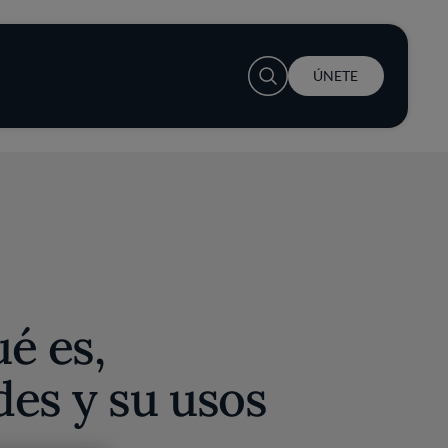
User account menu
ÚNETE
é es,
es y su usos