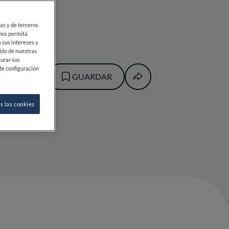
ias y de terceros
 nos permita
 sus intereses y
ido de nuestras
gurar sus
de configuración
GUARDAR
s las cookies