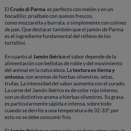
El
Crudo di
Parma
es perfecto con melón y en un
bocadillo; pruébalo con quesos frescos,
como mozzarella y burrata, o simplemente con colines
de pan. Que destacar también que el jamón de Parma
es el ingrediente fundamental del relleno de los
tortellini.
En cuanto al
Jamón ibérico
el sabor depende de la
alimentación con bellotas de roble y del movimiento
del animal en la naturaleza. La
textura
es tierna y
untuosa
, con aromas de hierbas silvestres, setas,
trufas. La intensidad del sabor aumenta con el curado.
La carne del Jamón ibérico es de color rojo intenso,
con un distintivo aroma a hierbas silvestres. Su grasa
es particularmente sápida e intensa, sobre todo
cuando se derrite a una temperatura de 32-33°, por
esto no se debe consumir frío.
El
Jamón ibérico
se come solo y no tiene otros usos, la