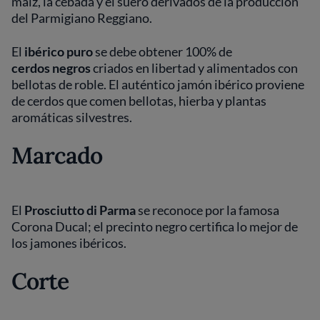
maíz, la cebada y el suero derivados de la producción
del Parmigiano Reggiano.
El
ibérico
puro
se debe obtener 100% de
cerdos
negros
criados en libertad y alimentados con
bellotas de roble. El auténtico jamón ibérico proviene
de cerdos que comen bellotas, hierba y plantas
aromáticas silvestres.
Marcado
El
Prosciutto di
Parma
se reconoce por la famosa
Corona Ducal; el precinto negro certifica lo mejor de
los jamones ibéricos.
Corte