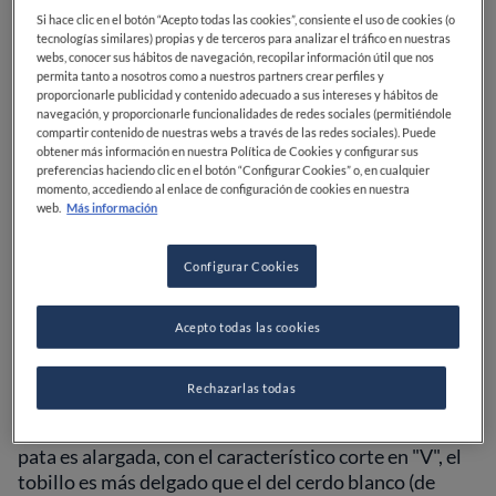
Entonces ¿en qué se distinguen?
Si hace clic en el botón “Acepto todas las cookies”, consiente el uso de cookies (o
tecnologías similares) propias y de terceros para analizar el tráfico en nuestras
Aspecto
webs, conocer sus hábitos de navegación, recopilar información útil que nos
permita tanto a nosotros como a nuestros partners crear perfiles y
proporcionarle publicidad y contenido adecuado a sus intereses y hábitos de
navegación, y proporcionarle funcionalidades de redes sociales (permitiéndole
compartir contenido de nuestras webs a través de las redes sociales). Puede
El
Crudo di Parma
tiene una forma redondeada, la
obtener más información en nuestra Política de Cookies y configurar sus
pieza pesa entre 7 y 10 kilos sin pezuña. La loncha es
preferencias haciendo clic en el botón “Configurar Cookies” o, en cualquier
momento, accediendo al enlace de configuración de cookies en nuestra
roja con grasa blanca sólo en el borde externo. La
web.
Más información
corteza es gruesa. La loncha, una vez cortada, no debe
ser brillante, sino húmeda. En el centro debe
Configurar Cookies
sobresalir una pequeña parte de grasa blanca (por
donde pasa la vena femoral).
Acepto todas las cookies
El
Jamón Ibérico
de bellota
es más pequeño,
medianamente pesa entre 5,5 y 6,5 kilos. Tiene
Rechazarlas todas
infiltraciones de grasa y un color coralino, al cortarlo
la loncha consiste en una pequeña tira rectangular. La
pata es alargada, con el característico corte en "V", el
tobillo es más delgado que el del cerdo blanco (de