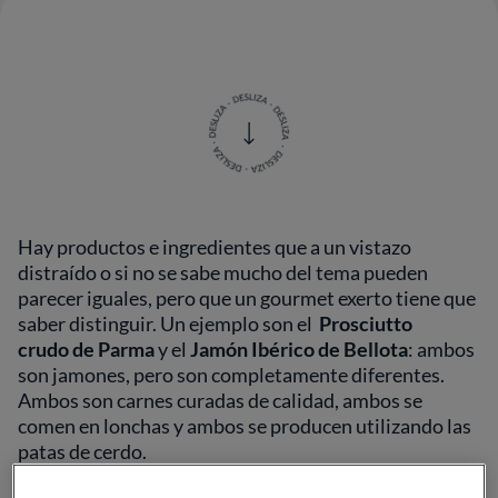
Hay productos e ingredientes que a un vistazo
distraído o si no se sabe mucho del tema pueden
parecer iguales, pero que un gourmet exerto tiene que
saber distinguir. Un ejemplo son el
Prosciutto
crudo de Parma
y el
Jamón Ibérico
de Bellota
: ambos
son jamones, pero son completamente diferentes.
Ambos son carnes curadas de calidad, ambos se
comen en lonchas y ambos se producen utilizando las
patas de cerdo.