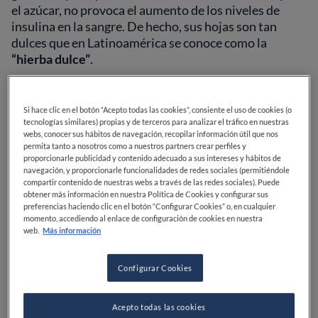
el azúcar, no provoca el aumento de los niveles de
insulina en la sangre. De hecho, sus hojas son tan
dulces que en Latinoamérica se conoce como la
“hierba dulce”
.
Si hace clic en el botón “Acepto todas las cookies”, consiente el uso de cookies (o
tecnologías similares) propias y de terceros para analizar el tráfico en nuestras
webs, conocer sus hábitos de navegación, recopilar información útil que nos
permita tanto a nosotros como a nuestros partners crear perfiles y
proporcionarle publicidad y contenido adecuado a sus intereses y hábitos de
navegación, y proporcionarle funcionalidades de redes sociales (permitiéndole
compartir contenido de nuestras webs a través de las redes sociales). Puede
obtener más información en nuestra Política de Cookies y configurar sus
preferencias haciendo clic en el botón “Configurar Cookies” o, en cualquier
momento, accediendo al enlace de configuración de cookies en nuestra
web.
Más información
Configurar Cookies
Acepto todas las cookies