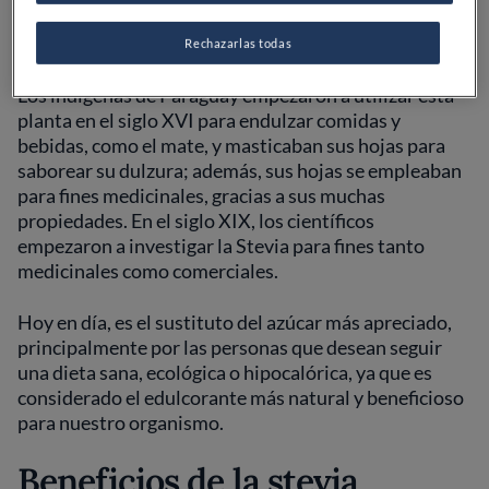
Rechazarlas todas
Los indígenas de Paraguay empezaron a utilizar esta
planta en el siglo XVI para endulzar comidas y
bebidas, como el mate, y masticaban sus hojas para
saborear su dulzura; además, sus hojas se empleaban
para fines medicinales, gracias a sus muchas
propiedades. En el siglo XIX, los científicos
empezaron a investigar la Stevia para fines tanto
medicinales como comerciales.
Hoy en día, es el sustituto del azúcar más apreciado,
principalmente por las personas que desean seguir
una dieta sana, ecológica o hipocalórica, ya que es
considerado el edulcorante más natural y beneficioso
para nuestro organismo.
Beneficios de la stevia