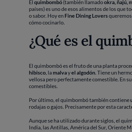
El
quimbombó
(también llamado
okra, ñajú,
países) es uno de esos alimentos de los que 
o sabor. Hoy en
Fine
Dining Lovers
queremos d
cómo cocinarlo.
¿Qué es el qui
El quimbombó es el fruto de una planta proc
hibisco
, la
malva
y
el algodón
. Tiene un herm
vellosa pero perfectamente comestible. En su
comestibles.
Por último, el quimbombó también contiene
rodajas o gajos. Precisamente por esta caracte
Aunque se ha utilizado durante siglos, el qui
India, las Antillas, América del Sur, Oriente M