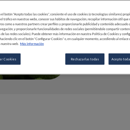
28 JUN 2020
en el botón “Acepto todas las cookies”, consiente el uso de cookies (o tecnologías similares) prop
 el tráfico en nuestras webs, conocer sus hábitos de navegación, recopilar información útil que
ros como a nuestros partners crear perfiles y proporcionarle publicidad y contenido adecuado a
POR
FINE DINING LOVERS
vegación, y proporcionarle funcionalidades de redes sociales (permitiéndole compartir conten
REDACCIÓN
 de las redes sociales). Puede obtener más información en nuestra Política de Cookies y confi
haciendo clic en el botón “Configurar Cookies” o, en cualquier momento, accediendo al enlace 
 nuestra web.
Más información
ar Cookies
Rechazarlas todas
Acepto toda