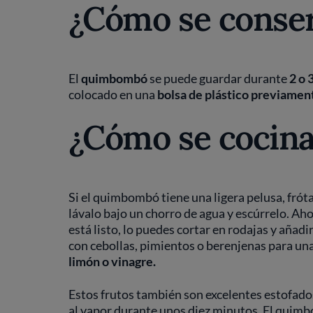
¿Cómo se conse
El
quimbombó
se puede guardar durante
2 o 
colocado en una
bolsa de plástico previamen
¿Cómo se cocin
Si el quimbombó tiene una ligera pelusa, frót
lávalo bajo un chorro de agua y escúrrelo. Ah
está listo, lo puedes cortar en rodajas y añadir
con cebollas, pimientos o berenjenas para un
limón o vinagre.
Estos frutos también son excelentes estofados
al vapor durante unos diez minutos. El quim