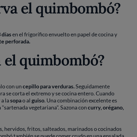
rva el quimbombó?
3 días
en el frigorífico envuelto en papel de cocina y
te perforada.
a el quimbombó?
alo con un
cepillo
para verduras.
Seguidamente
ora se corta el extremo y se cocina entero. Cuando
 a la
sopa
o al
guiso
. Una combinación excelente es
a "sartenada vegetariana". Sazona con
curry, orégano,
, hervidos, fritos, salteados, marinados o cocinados
bombó también se puede comer crudo en una ensalada