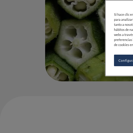
Si hace clic 
para analizar
tanto a nosot
hábitos de na
webs a través
preferencias 
de cookies en
Configur