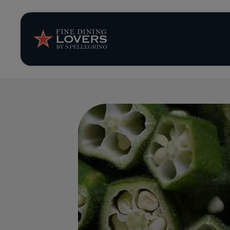
Opinión y notic
Recetas
Consejos y truc
Series