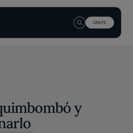
User account menu
ÚNETE
 quimbombó y
narlo