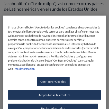
“acahualillo” o “té de milpa”), así como en otros países
de Latinoamérica y en el sur de los Estados Unidos.
Su extendido uso en la cocina se debe a que el epazote
es un tipo de
quelite,
palabra que a su vez procede del
Si hace clic en el botón “Acepto todas las cookies”, consiente el uso de cookies (o
término náhuatl “quilitl”, que significa verdura o
tecnologías similares) propias y de terceros para analizar el tráfico en nuestras
webs, conocer sus hábitos de navegación, recopilar información útil que nos
planta tierna comestible. Existen cerca de 500
permita tanto a nosotros como a nuestros partners crear perfiles y
especies de quelites, tratándose, en su mayoría, de
proporcionarle publicidad y contenido adecuado a sus intereses y hábitos de
hierbas silvestres.
navegación, y proporcionarle funcionalidades de redes sociales (permitiéndole
compartir contenido de nuestras webs a través de las redes sociales). Puede
obtener más información en nuestra Política de Cookies y configurar sus
preferencias haciendo clic en el botón “Configurar Cookies” o, en cualquier
momento, accediendo al enlace de configuración de cookies en nuestra
web.
Más información
Configurar Cookies
Acepto todas las cookies
Rechazarlas todas