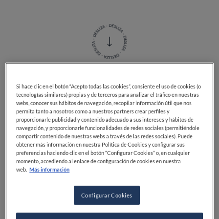
Si hace clic en el botón “Acepto todas las cookies”, consiente el uso de cookies (o
Una raíz que viene de lejos y de lo alto: hablamos de
tecnologías similares) propias y de terceros para analizar el tráfico en nuestras
la
maca, una raíz peruana
que crece solo en altura,
webs, conocer sus hábitos de navegación, recopilar información útil que nos
permita tanto a nosotros como a nuestros partners crear perfiles y
entre los 2000 y los 4000 metros sobre el nivel de mar.
proporcionarle publicidad y contenido adecuado a sus intereses y hábitos de
No es casualidad que su madre patria sean los Andes,
navegación, y proporcionarle funcionalidades de redes sociales (permitiéndole
aunque se cultiva también en Bolivia y Ecuador, y
compartir contenido de nuestras webs a través de las redes sociales). Puede
obtener más información en nuestra Política de Cookies y configurar sus
desde hace algún tiempo se comenzó a producir en
preferencias haciendo clic en el botón “Configurar Cookies” o, en cualquier
Qiaojia, condado de la provincia china de Yunnan,
momento, accediendo al enlace de configuración de cookies en nuestra
donde las montañas llegan a los 4000 metros de
web.
Más información
altura.
Configurar Cookies
La maca se consume desde los tiempos de los incas, y
sigue siendo aún hoy un alimento (uno de los pocos