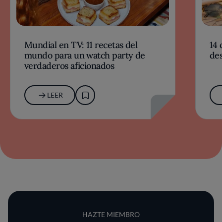
Mundial en TV: 11 recetas del
14 
mundo para un watch party de
des
verdaderos aficionados
LEER
HAZTE MIEMBRO