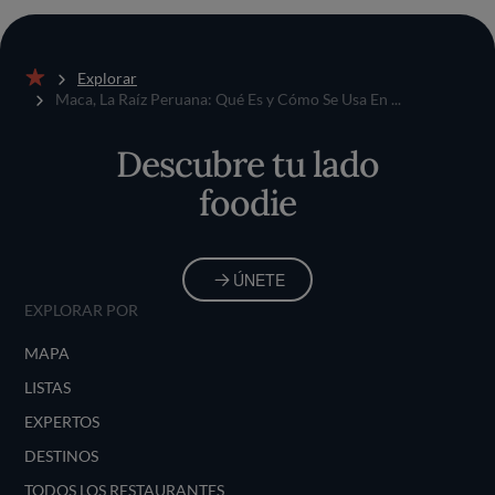
Explorar
Inicio
Maca, La Raíz Peruana: Qué Es y Cómo Se Usa En ...
Descubre tu lado
foodie
ÚNETE
EXPLORAR POR
MAPA
LISTAS
EXPERTOS
DESTINOS
TODOS LOS RESTAURANTES