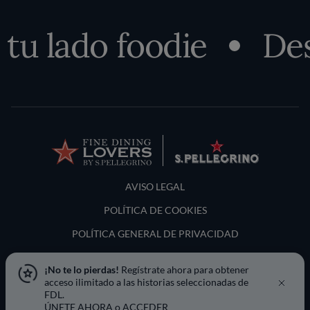
u lado foodie
Desc
Terms and Conditions
AVISO LEGAL
POLÍTICA DE COOKIES
POLÍTICA GENERAL DE PRIVACIDAD
LOCATION & LANGUAGE
¡No te lo pierdas!
Regístrate ahora para obtener
acceso ilimitado a las historias seleccionadas de
España
FDL.
ÚNETE AHORA
o
ACCEDER