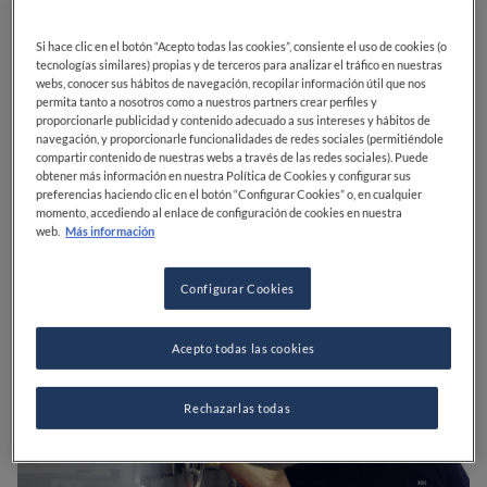
encender las brasas con la leña (desde encinas hasta
troncos de vid) que recoge casi siempre en los
Si hace clic en el botón “Acepto todas las cookies”, consiente el uso de cookies (o
alrededores del valle de Atxondo, donde ha vivido
tecnologías similares) propias y de terceros para analizar el tráfico en nuestras
toda su vida.
webs, conocer sus hábitos de navegación, recopilar información útil que nos
permita tanto a nosotros como a nuestros partners crear perfiles y
proporcionarle publicidad y contenido adecuado a sus intereses y hábitos de
Después empieza a preparar los entrantes y a
navegación, y proporcionarle funcionalidades de redes sociales (permitiéndole
organizar la puesta en escena. No vuelve a casa hasta
compartir contenido de nuestras webs a través de las redes sociales). Puede
obtener más información en nuestra Política de Cookies y configurar sus
la noche, no sin antes dejar lista la masa para el pan
preferencias haciendo clic en el botón “Configurar Cookies” o, en cualquier
del día siguiente. "Es raro no verlo deambulando por
momento, accediendo al enlace de configuración de cookies en nuestra
ahí hasta las ocho de la tarde", dice
Mohamed
web.
Más información
Benabdallah
, sumiller y jefe de sala del restaurante.
Configurar Cookies
Acepto todas las cookies
Rechazarlas todas