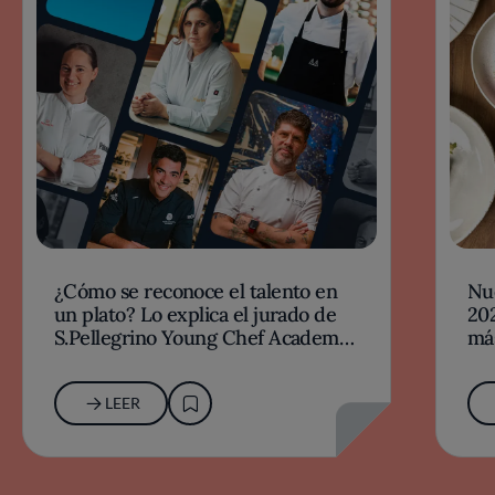
¿Cómo se reconoce el talento en
Nu
un plato? Lo explica el jurado de
202
S.Pellegrino Young Chef Academy
má
2026-27
LEER