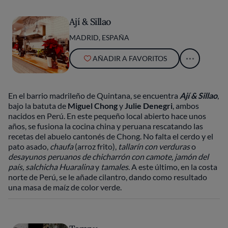
Ají & Sillao
MADRID, ESPAÑA
AÑADIR A FAVORITOS
En el barrio madrileño de Quintana, se encuentra
Ají & Sillao
,
bajo la batuta de
Miguel Chong
y
Julie Denegri
, ambos
nacidos en Perú. En este pequeño local abierto hace unos
años, se fusiona la cocina china y peruana rescatando las
recetas del abuelo cantonés de Chong. No falta el cerdo y el
pato asado,
chaufa
(arroz frito),
tallarín con verduras
o
desayunos peruanos de chicharrón con camote, jamón del
país, salchicha Huaralina
y
tamales
. A este último, en la costa
norte de Perú, se le añade cilantro, dando como resultado
una masa de maíz de color verde.