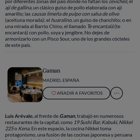
por diferentes zonas del país donde no faltan los
ceviches
; el
ají de gallina
, un clásico guiso de pollo elaborada con ají
amarillo; las
causas limeña de pulpo con salsa de olivo
(aceituna morada); el
huaralino
, un guiso de chanchito; o en
una mirada al Barrio Chino, el llamado
Te encantalá
(te
encantará) con pollo, soya y jengibre. No dejes de
armonizarlo con un Pisco Sour, uno de los grandes cócteles
de este país.
Gaman
MADRID, ESPAÑA
AÑADIR A FAVORITOS
Luis Arévalo
, al frente de
Gaman
, trabajó en numerosos
restaurantes de la capital, como
19 Sushi Bar, Kabuki, Nikkei
225
o
Kena
. En este espacio, la cocina Nikkei toma
protagonismo, una fusión de las cocinas japonesa y peruana