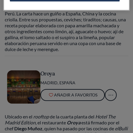
cuentan con este apellido. Quispe es un homenaje a la
mezcla, a la diversidad cultural y la gastronomía que ofrece
Perú. La carta hace un guiño a España, China y la cocina
criolla. Entre sus propuestas, ceviches; tiraditos; causas, una
receta popular elaborada con papa amarilla machacada y
otros ingredientes como limón, ají, aguacate o huevo; ají de
gallina, el lomo saltado o el suspiro a la limeña, popular
elaboración peruana servido en una copa con una base de
dulce de leche y merengue.
Oroya
MADRID, ESPAÑA
AÑADIR A FAVORITOS
Ubicado en el
rooftop
de la cuarta planta del
Hotel The
Madrid Edition
, el restaurante
Oroya
está firmado por el
chef
Diego Muñoz
, quien ha pasado por las cocinas de
elBulli