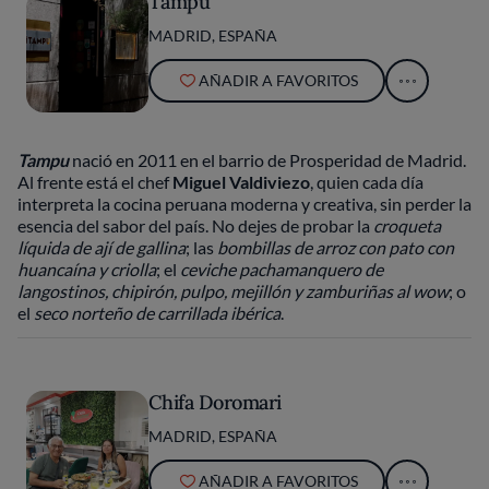
Tampu
MADRID, ESPAÑA
AÑADIR A FAVORITOS
Tampu
nació en 2011 en el barrio de Prosperidad de Madrid.
Al frente está el chef
Miguel Valdiviezo
, quien cada día
interpreta la cocina peruana moderna y creativa, sin perder la
esencia del sabor del país. No dejes de probar la
croqueta
líquida de ají de gallina
; las
bombillas de arroz con pato con
huancaína y criolla
; el
ceviche pachamanquero de
langostinos, chipirón, pulpo, mejillón y zamburiñas al wow
; o
el
seco norteño de carrillada ibérica
.
Chifa Doromari
MADRID, ESPAÑA
AÑADIR A FAVORITOS