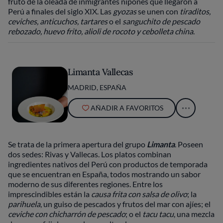
fruto de la oleada de inmigrantes nipones que llegaron a
Perú a finales del siglo XIX. Las
gyozas
se unen con
tiraditos,
ceviches, anticuchos, tartares
o el
sanguchito de pescado
rebozado, huevo frito, alioli de rocoto y cebolleta china
.
Limanta Vallecas
MADRID, ESPAÑA
AÑADIR A FAVORITOS
Se trata de la primera apertura del grupo
Limanta
. Poseen
dos sedes: Rivas y Vallecas. Los platos combinan
ingredientes nativos del Perú con productos de temporada
que se encuentran en España, todos mostrando un sabor
moderno de sus diferentes regiones. Entre los
imprescindibles están la
causa frita con salsa de olivo
; la
parihuela
, un guiso de pescados y frutos del mar con ajíes; el
ceviche con chicharrón de pescado
; o el
tacu tacu
, una mezcla