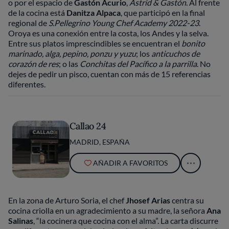
o por el espacio de
Gastón Acurio
,
Astrid & Gastón
. Al frente
de la cocina está
Danitza Alpaca
, que participó en la final
regional de
S.Pellegrino Young Chef Academy 2022-23
.
Oroya es una conexión entre la costa, los Andes y la selva.
Entre sus platos imprescindibles se encuentran el
bonito
marinado, alga, pepino, ponzu y yuzu
; los
anticuchos de
corazón de res
; o las
Conchitas del Pacífico a la parrilla
. No
dejes de pedir un pisco, cuentan con más de 15 referencias
diferentes.
Callao 24
MADRID, ESPAÑA
AÑADIR A FAVORITOS
En la zona de Arturo Soria, el chef
Jhosef Arias
centra su
cocina criolla en un agradecimiento a su madre, la señora
Ana
Salinas
, “la cocinera que cocina con el alma”. La carta discurre