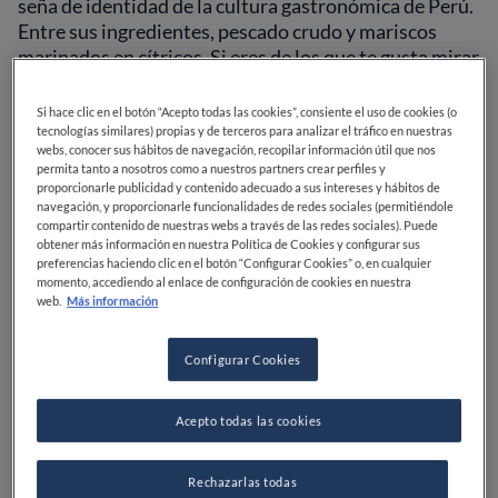
seña de identidad de la cultura gastronómica de Perú.
Entre sus ingredientes, pescado crudo y mariscos
marinados en cítricos. Si eres de los que te gusta mirar
el mapa de las ciudades que visitas, o si eres de los que
quieres descubrir sitios nuevos en tu zona de
Si hace clic en el botón “Acepto todas las cookies”, consiente el uso de cookies (o
residencia, toma nota de los mejores restaurantes
tecnologías similares) propias y de terceros para analizar el tráfico en nuestras
webs, conocer sus hábitos de navegación, recopilar información útil que nos
peruanos de Madrid.
permita tanto a nosotros como a nuestros partners crear perfiles y
LEER MÁS
proporcionarle publicidad y contenido adecuado a sus intereses y hábitos de
navegación, y proporcionarle funcionalidades de redes sociales (permitiéndole
compartir contenido de nuestras webs a través de las redes sociales). Puede
obtener más información en nuestra Política de Cookies y configurar sus
preferencias haciendo clic en el botón “Configurar Cookies” o, en cualquier
momento, accediendo al enlace de configuración de cookies en nuestra
Quispe
web.
Más información
MADRID, ESPAÑA
Configurar Cookies
AÑADIR A FAVORITOS
Acepto todas las cookies
Este espacio recibe el nombre de uno de los apellidos más
populares de Perú,
Quispe
. Más de un millón de personas
Rechazarlas todas