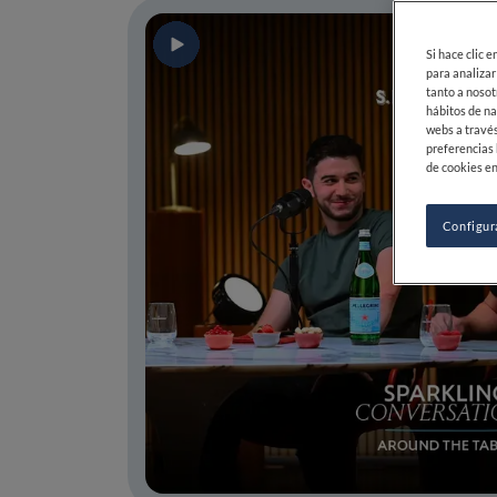
Si hace clic 
para analizar
tanto a nosot
hábitos de na
webs a través
preferencias 
de cookies en
Configur