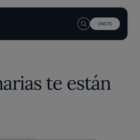
User account menu
ÚNETE
arias te están