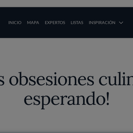
ias
Main navigation
INICIO
MAPA
EXPERTOS
LISTAS
INSPIRACIÓN
Pasar al contenido principal
os
s obsesiones culin
esperando!