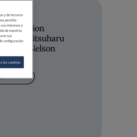
ias y de terceros
 nos permita
Conversation
 sus intereses y
ido de nuestras
 Table: Mitsuharu
gurar sus
de configuración
umura y Nelson
s las cookies
GUARDAR