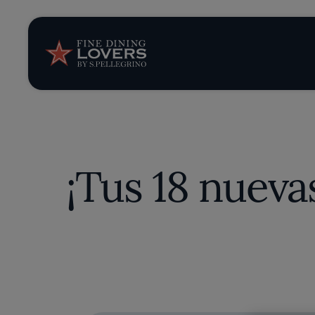
Opinión y notic
Recetas
Consejos y truc
¡Tus 18 nueva
Series