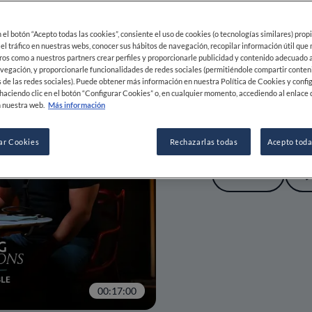
en el botón “Acepto todas las cookies”, consiente el uso de cookies (o tecnologías similares) prop
 el tráfico en nuestras webs, conocer sus hábitos de navegación, recopilar información útil que
Sparkling 
ros como a nuestros partners crear perfiles y proporcionarle publicidad y contenido adecuado a
vegación, y proporcionarle funcionalidades de redes sociales (permitiéndole compartir conten
Around the
 de las redes sociales). Puede obtener más información en nuestra Política de Cookies y confi
haciendo clic en el botón “Configurar Cookies” o, en cualquier momento, accediendo al enlace 
“Micha” Ts
 nuestra web.
Más información
Freitas
ar Cookies
Rechazarlas todas
Acepto toda
VER
00:17:00