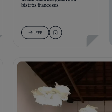
bistrós franceses
LEER