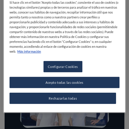
Si hace clic en el botón “Acepto todas las cookies”, consiente el uso de cookies (o
Estos siete chefs de renombre mundial elegirán al
tecnologías similares) propias y de terceros para analizar el tráfico en nuestras
ganador en uno de los mayores eventos de la
webs, conocer sus hábitos de navegación, recopilar información útil que nos
gastronomía global: la Gran Final de la S.Pellegrino
permita tanto a nosotros como a nuestros partners crear perfiles y
Young Chef Academy Competition, que se
proporcionarle publicidad y contenido adecuado a sus intereses y hábitos de
celebrará en Milán a finales de 2025, donde
navegación, y proporcionarle funcionalidades de redes sociales (permitiéndole
compartir contenido de nuestras webs a través de las redes sociales). Puede
degustarán los platos emblemáticos de 15 jóvenes
obtener más información en nuestra Política de Cookies y configurar sus
promesas en una emocionante final culinaria.
preferencias haciendo clic en el botón “Configurar Cookies” o, en cualquier
momento, accediendo al enlace de configuración de cookies en nuestra
web.
Más información
LEER
Configurar Cookies
Acepto todas las cookies
Rechazarlas todas