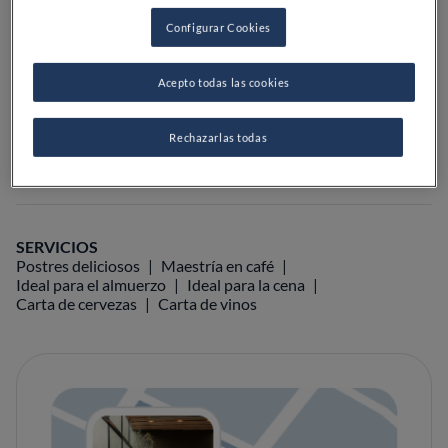
PRECIO
Configurar Cookies
Acepto todas las cookies
VER EN EL MAPA
+34 986 73 22 75
Rechazarlas todas
VISITAR WEB
SERVICIOS
Postres deliciosos
Maestría en café
Ideal para el almuerzo
Ideal para la cena
Carta de cervezas
Carta de vinos