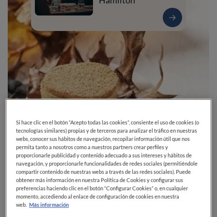
Hamilton
Si hace clic en el botón “Acepto todas las cookies”, consiente el uso de cookies (o
tecnologías similares) propias y de terceros para analizar el tráfico en nuestras
0
0
0
0
0
webs, conocer sus hábitos de navegación, recopilar información útil que nos
permita tanto a nosotros como a nuestros partners crear perfiles y
proporcionarle publicidad y contenido adecuado a sus intereses y hábitos de
navegación, y proporcionarle funcionalidades de redes sociales (permitiéndole
compartir contenido de nuestras webs a través de las redes sociales). Puede
lugar Reboredo, 73
36980
O Grove
Pontevedra
España
obtener más información en nuestra Política de Cookies y configurar sus
preferencias haciendo clic en el botón “Configurar Cookies” o, en cualquier
CERRADO
Abre el
Sábado,
13:00-15:00, 21:00-22:00
momento, accediendo al enlace de configuración de cookies en nuestra
VER HORARIOS
web.
Más información