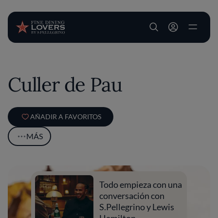
User account m
Pasar al contenido principal
Culler de Pau
AÑADIR A FAVORITOS
MÁS
Todo empieza con una
conversación con
S.Pellegrino y Lewis