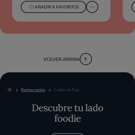
sostenibilidad. Así, la excelencia aquí no se
AÑADIR A FAVORITOS
entiende como un resultado grandilocuente,
sino como la consecuencia lógica de una
cocina que observa, escucha y dialoga con su
entorno inmediato.
VOLVER ARRIBA
Restaurantes
Culler de Pau
Inicio
Descubre tu lado
foodie