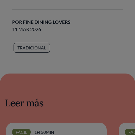
POR
FINE DINING LOVERS
11 MAR 2026
TRADICIONAL
Leer más
FÁCIL
1H 50MIN
FÁ