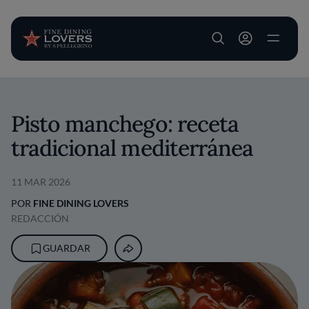
User account m
Pasar al contenido principal
Pisto manchego: receta
tradicional mediterránea
11 MAR 2026
POR
FINE DINING LOVERS
REDACCIÓN
GUARDAR