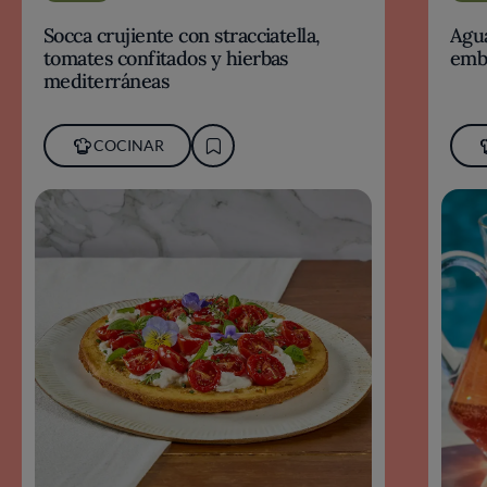
Socca crujiente con stracciatella,
Agua
tomates confitados y hierbas
emb
mediterráneas
COCINAR