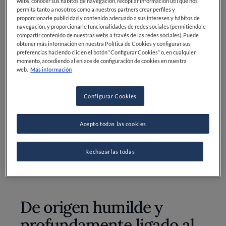
webs, conocer sus hábitos de navegación, recopilar información útil que nos
permita tanto a nosotros como a nuestros partners crear perfiles y
Pimiento rojo: 1
proporcionarle publicidad y contenido adecuado a sus intereses y hábitos de
navegación, y proporcionarle funcionalidades de redes sociales (permitiéndole
Calabacín: 2
compartir contenido de nuestras webs a través de las redes sociales). Puede
obtener más información en nuestra Política de Cookies y configurar sus
Cebolla: 1
preferencias haciendo clic en el botón “Configurar Cookies” o, en cualquier
momento, accediendo al enlace de configuración de cookies en nuestra
web.
Más información
Dientes de ajo: 2
Aceite de oliva virgen extra: 80 ml
Configurar Cookies
Sal: al gusto
Acepto todas las cookies
Azúcar (opcional): una pizca
Rechazarlas todas
De origen humilde y
profundamente ligado al