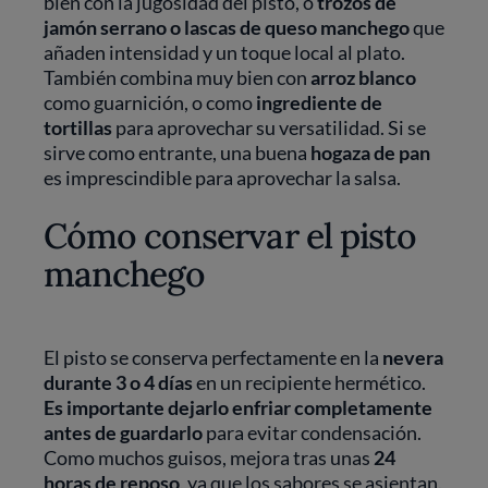
bien con la jugosidad del pisto, o
trozos de
jamón serrano o lascas de queso manchego
que
añaden intensidad y un toque local al plato.
También combina muy bien con
arroz blanco
como guarnición, o como
ingrediente de
tortillas
para aprovechar su versatilidad. Si se
sirve como entrante, una buena
hogaza de pan
es imprescindible para aprovechar la salsa.
Cómo conservar el pisto
manchego
El pisto se conserva perfectamente en la
nevera
durante 3 o 4 días
en un recipiente hermético.
Es importante dejarlo enfriar completamente
antes de guardarlo
para evitar condensación.
Como muchos guisos, mejora tras unas
24
horas de reposo
, ya que los sabores se asientan.