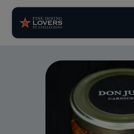
Opinión y notic
Recetas
Consejos y truc
Series