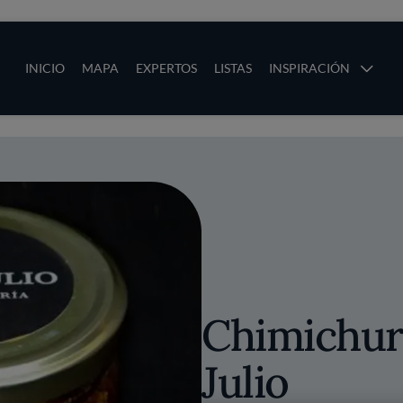
ias
Main navigation
INICIO
MAPA
EXPERTOS
LISTAS
INSPIRACIÓN
Pasar al contenido principal
os
Chimichur
Julio