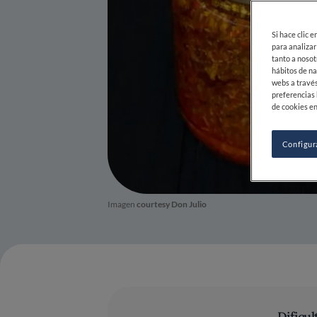
Si hace clic 
para analizar
tanto a nosot
hábitos de na
webs a través
preferencias 
de cookies en
Configur
Imagen
courtesy Don Julio
Dificul