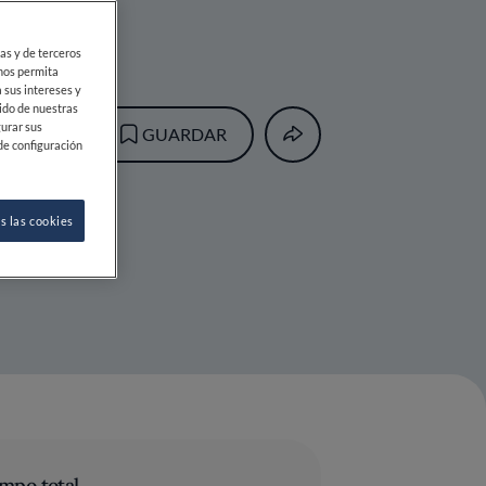
ias y de terceros
 nos permita
 sus intereses y
ido de nuestras
gurar sus
GUARDAR
de configuración
s las cookies
mpo total