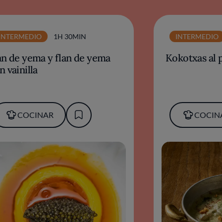
INTERMEDIO
1H 30MIN
INTERMEDIO
an de yema y flan de yema
Kokotxas al p
n vainilla
COCINAR
COCIN