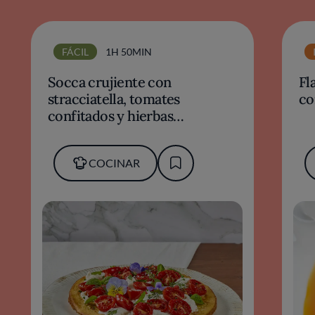
FÁCIL
1H 50MIN
Socca crujiente con
Fl
stracciatella, tomates
co
confitados y hierbas
mediterráneas
COCINAR