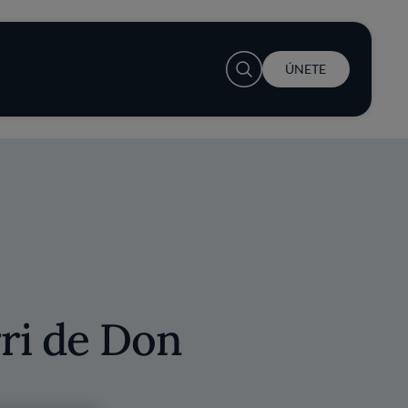
User account menu
ÚNETE
ri de Don