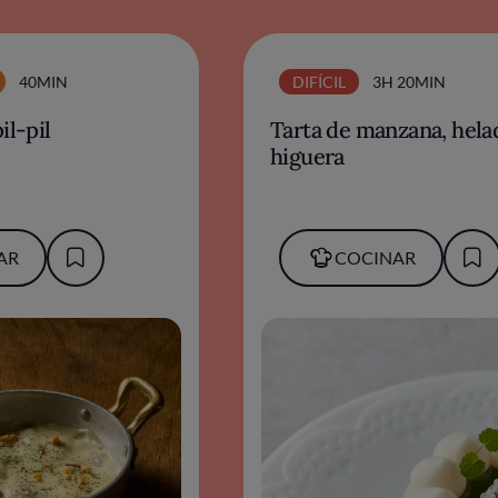
40MIN
DIFÍCIL
3H 20MIN
il-pil
Tarta de manzana, hela
higuera
AR
COCINAR