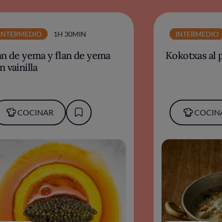
INTERMEDIO
1H 30MIN
INTERMEDIO
an de yema y flan de yema
Kokotxas al p
n vainilla
COCINAR
COCIN