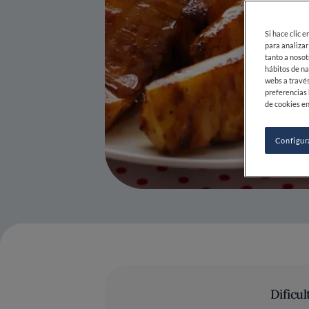
Si hace clic 
para analizar
tanto a nosot
hábitos de na
webs a través
preferencias 
de cookies en
Configur
Dificul