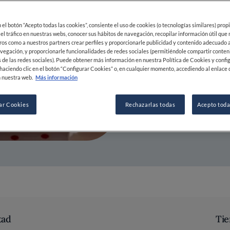
03 AUG 2021
en el botón “Acepto todas las cookies”, consiente el uso de cookies (o tecnologías similares) prop
 el tráfico en nuestras webs, conocer sus hábitos de navegación, recopilar información útil que
ros como a nuestros partners crear perfiles y proporcionarle publicidad y contenido adecuado a
POR
FINE DINING LOVERS
vegación, y proporcionarle funcionalidades de redes sociales (permitiéndole compartir conten
REDACCIÓN
 de las redes sociales). Puede obtener más información en nuestra Política de Cookies y confi
haciendo clic en el botón “Configurar Cookies” o, en cualquier momento, accediendo al enlace 
 nuestra web.
Más información
ar Cookies
Rechazarlas todas
Acepto toda
tad
Tie