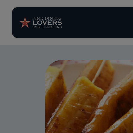
Opinión y notic
Recetas
Consejos y truc
Series