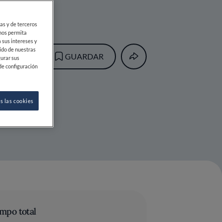
ias y de terceros
 nos permita
 sus intereses y
ido de nuestras
GUARDAR
gurar sus
de configuración
s las cookies
mpo total