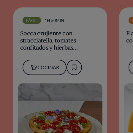
FÁCIL
1H 50MIN
Socca crujiente con
Fl
stracciatella, tomates
co
confitados y hierbas
mediterráneas
COCINAR