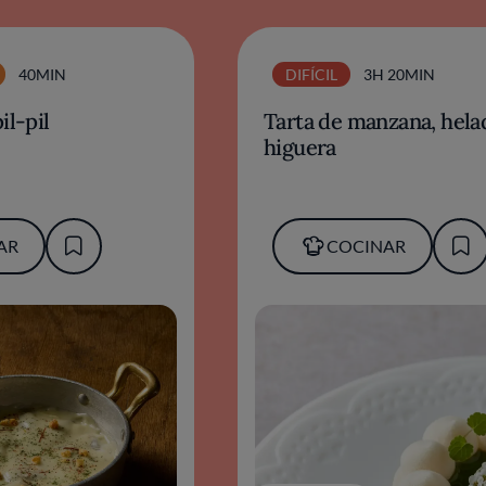
40MIN
DIFÍCIL
3H 20MIN
il-pil
Tarta de manzana, hela
higuera
AR
COCINAR