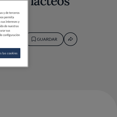
te sin lácteos
ias y de terceros
 nos permita
 sus intereses y
ido de nuestras
gurar sus
de configuración
GUARDAR
s las cookies