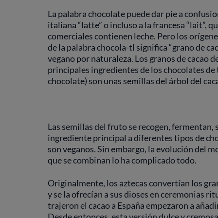
La palabra chocolate puede dar pie a confusiones
italiana “latte” o incluso a la francesa “lait”,
comerciales contienen leche. Pero los orígene
de la palabra chocola-tl significa “grano de cac
vegano por naturaleza. Los granos de cacao de
principales ingredientes de los chocolates de
chocolate) son unas semillas del árbol del ca
Las semillas del fruto se recogen, fermentan
ingrediente principal a diferentes tipos de ch
son veganos. Sin embargo, la evolución del m
que se combinan lo ha complicado todo.
Originalmente, los aztecas convertían los gr
y se la ofrecían a sus dioses en ceremonias r
trajeron el cacao a España empezaron a añadir
Desde entonces, esta versión dulce y cremosa p