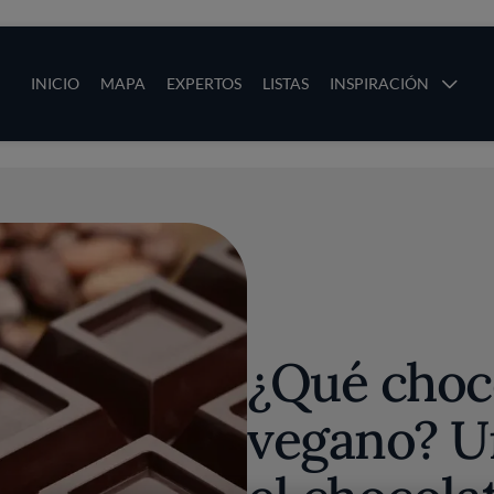
ias
Main navigation
INICIO
MAPA
EXPERTOS
LISTAS
INSPIRACIÓN
Pasar al contenido principal
os
¿Qué choc
vegano? U