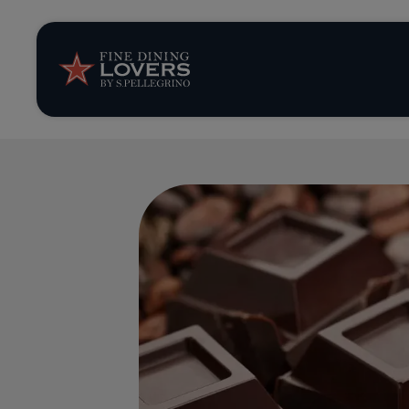
Opinión y notic
Recetas
Consejos y truc
Series