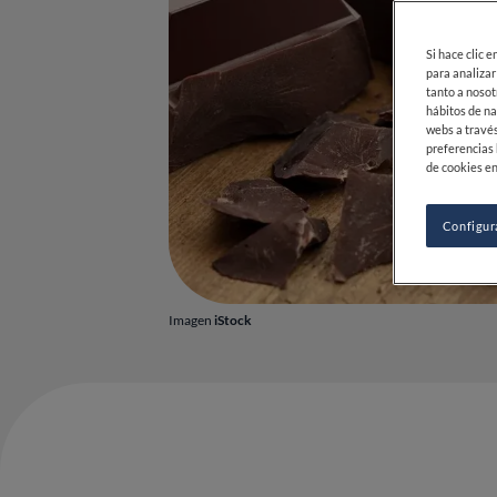
Si hace clic 
para analizar
tanto a nosot
hábitos de na
webs a través
preferencias 
de cookies en
Configur
Imagen
iStock