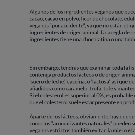
Algunos de los ingredientes veganos que pue
cacao, cacao en polvo, licor de chocolate, edu
veganos “por accidente”, ya que no están etiq
ingredientes de origen animal. Una regla de 
ingredientes tiene una chocolatina o una tabl
Sin embargo, tendrás que examinar toda la lis
contenga productos lácteos o de origen anim
'suero de leche', 'caseína', o 'lactosa', así que
añadidos como caramelo, trufa, tofe y manteq
Si el colesterol es superior al 0%, es probab
que el colesterol suele estar presente en pro
Aparte de los lácteos, obviamente, hay que s
como los “aromatizantes naturales” pueden se
veganos estrictos también evitan la miel o el