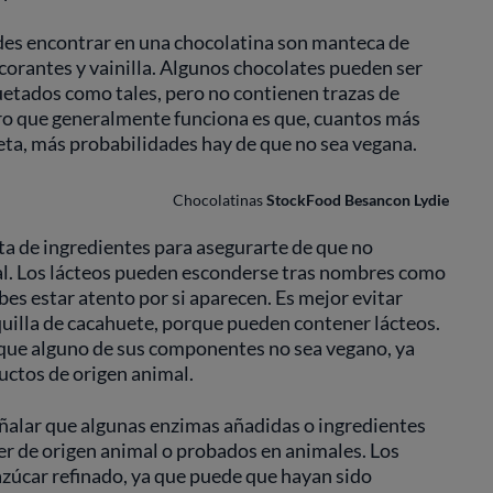
des encontrar en una chocolatina son manteca de
lcorantes y vainilla. Algunos chocolates pueden ser
uetados como tales, pero no contienen trazas de
oro que generalmente funciona es que, cuantos más
eta, más probabilidades hay de que no sea vegana.
Chocolatinas
StockFood Besancon Lydie
ta de ingredientes para asegurarte de que no
al. Los lácteos pueden esconderse tras nombres como
 debes estar atento por si aparecen. Es mejor evitar
uilla de cacahuete, porque pueden contener lácteos.
le que alguno de sus componentes no sea vegano, ya
ductos de origen animal.
eñalar que algunas enzimas añadidas o ingredientes
r de origen animal o probados en animales. Los
 azúcar refinado, ya que puede que hayan sido