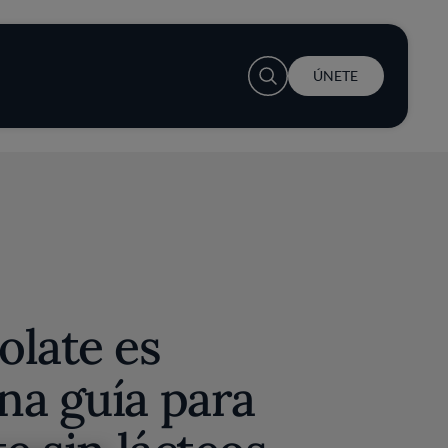
User account menu
ÚNETE
olate es
na guía para