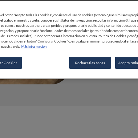
el chocola
en el botón “Acepto todas las cookies”, consiente el uso de cookies (o tecnologías similares) prop
28 ABR 2021
 el tráfico en nuestras webs, conocer sus hábitos de navegación, recopilar información útil que
ros como a nuestros partners crear perfiles y proporcionarle publicidad y contenido adecuado a
vegación, y proporcionarle funcionalidades de redes sociales (permitiéndole compartir conten
 de las redes sociales). Puede obtener más información en nuestra Política de Cookies y confi
POR
FINE DINING LOVERS
haciendo clic en el botón “Configurar Cookies” o, en cualquier momento, accediendo al enlace 
 nuestra web.
Más información
REDACCIÓN
ar Cookies
Rechazarlas todas
Acepto toda