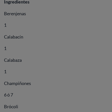
Ingredientes
Berenjenas
1
Calabacín
1
Calabaza
1
Champiñones
6 ó 7
Brócoli