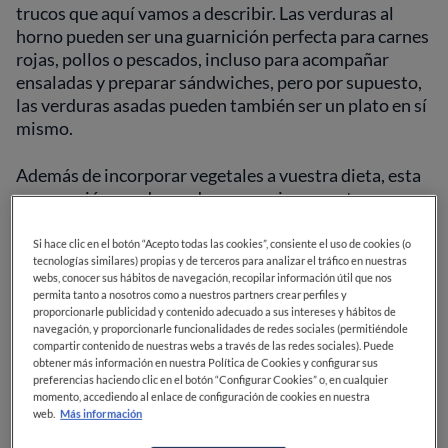
trucos que aquí vamos a describir. Las verduras al
horno pueden ser una guarnición perfecta para carnes
rojas, pollos o pescados, incluso para acompañar
ensaladas y preparar sándwiches, pero por supuesto,
las verduras asadas pueden también ser un plato en sí
mismo.
Además de incorporar vegetales a vuestra dieta, esta
preparación puede ayudar a organizar vuestra semana
de cocina, especialmente si sois de esas personas que
no tienen mucho tiempo para cocinar, ya sea por
Si hace clic en el botón “Acepto todas las cookies”, consiente el uso de cookies (o
tecnologías similares) propias y de terceros para analizar el tráfico en nuestras
trabajo o por otras actividades que priven de prender
webs, conocer sus hábitos de navegación, recopilar información útil que nos
el horno muy seguido.
permita tanto a nosotros como a nuestros partners crear perfiles y
proporcionarle publicidad y contenido adecuado a sus intereses y hábitos de
navegación, y proporcionarle funcionalidades de redes sociales (permitiéndole
Qué verduras puedes hacer
compartir contenido de nuestras webs a través de las redes sociales). Puede
obtener más información en nuestra Política de Cookies y configurar sus
al horno
preferencias haciendo clic en el botón “Configurar Cookies” o, en cualquier
momento, accediendo al enlace de configuración de cookies en nuestra
web.
Más información