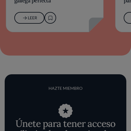
gallega perfecta
par
LEER
HAZTE MIEMBRO
Únete para tener acceso