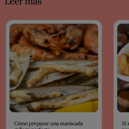
Leer más
Cómo preparar una mariscada
15 