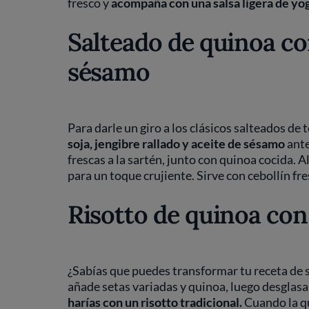
fresco y
acompaña con una salsa ligera de yo
Salteado de quinoa co
sésamo
Para darle un giro a los clásicos salteados de
soja, jengibre rallado y aceite de sésamo
ante
frescas a la sartén, junto con quinoa cocida. 
para un toque crujiente. Sirve con cebollín fr
Risotto de quinoa con
¿Sabías que puedes transformar tu receta de sa
añade setas variadas y quinoa, luego desglasa
harías con un risotto tradicional.
Cuando la qu