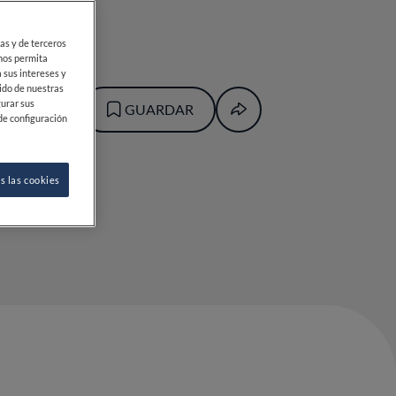
ias y de terceros
 nos permita
 sus intereses y
ido de nuestras
gurar sus
GUARDAR
de configuración
s las cookies