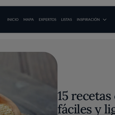
ias
Main navigation
INICIO
MAPA
EXPERTOS
LISTAS
INSPIRACIÓN
Pasar al contenido principal
os
15 recetas
fáciles y l