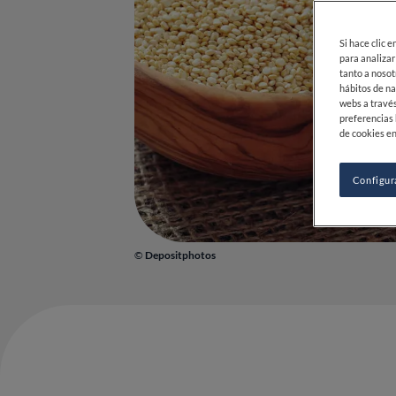
Si hace clic 
para analizar
tanto a nosot
hábitos de na
webs a través
preferencias 
de cookies en
Configur
©
Depositphotos