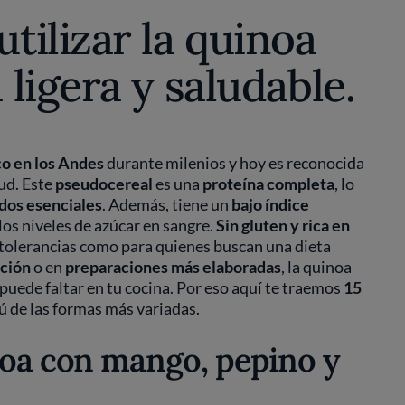
ilizar la quinoa
ligera y saludable.
co en los Andes
durante milenios y hoy es reconocida
lud. Este
pseudocereal
es una
proteína completa
, lo
dos esenciales
. Además, tiene un
bajo índice
los niveles de azúcar en sangre.
Sin gluten y rica en
intolerancias como para quienes buscan una dieta
ción
o en
preparaciones más elaboradas
, la quinoa
 puede faltar en tu cocina. Por eso aquí te traemos
15
ú de las formas más variadas.
noa con mango, pepino y