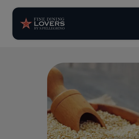
Opinión y notic
Recetas
Consejos y truc
Series