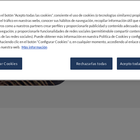
11 SEP 2024
en el botón “Acepto todas las cookies”, consiente el uso de cookies (o tecnologías similares) prop
 el tráfico en nuestras webs, conocer sus hábitos de navegación, recopilar información útil que
ros como a nuestros partners crear perfiles y proporcionarle publicidad y contenido adecuado a
vegación, y proporcionarle funcionalidades de redes sociales (permitiéndole compartir conten
POR
FINE DINING LOVERS
 de las redes sociales). Puede obtener más información en nuestra Política de Cookies y confi
REDACCIÓN
haciendo clic en el botón “Configurar Cookies” o, en cualquier momento, accediendo al enlace 
 nuestra web.
Más información
ar Cookies
Rechazarlas todas
Acepto toda