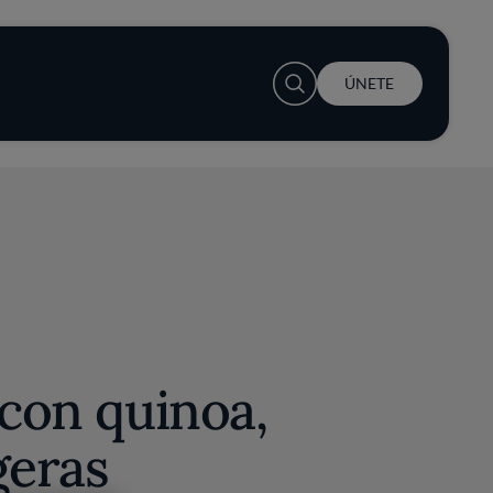
User account menu
ÚNETE
 con quinoa,
igeras