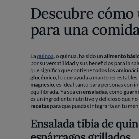
Descubre cómo ut
para una comida 
La
quinoa
, o quinua, ha sido un
alimento bási
por su versatilidad y sus beneficios para la sa
que significa que contiene
todos los aminoáci
glucémico
, lo que ayuda a mantener estables 
magnesio
, es ideal tanto para personas con 
equilibrada. Ya sea en
ensaladas
, como
guarni
es un ingrediente nutritivo y delicioso que no
recetas
para que puedas integrarla en tu men
Ensalada tibia de qui
espárragos grillados