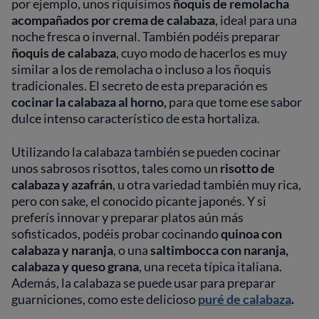
por ejemplo, unos riquísimos
ñoquis de remolacha
acompañados por crema de calabaza
, ideal para una
noche fresca o invernal. También podéis preparar
ñoquis de calabaza
, cuyo modo de hacerlos es muy
similar a los de remolacha o incluso a los ñoquis
tradicionales. El secreto de esta preparación es
cocinar la calabaza al horno,
para que tome ese sabor
dulce intenso característico de esta hortaliza.
Utilizando la calabaza también se pueden cocinar
unos sabrosos risottos, tales como un
risotto de
calabaza y azafrán
, u otra variedad también muy rica,
pero con sake, el conocido picante japonés. Y si
preferís innovar y preparar platos aún más
sofisticados, podéis probar cocinando
quinoa con
calabaza y naranja
, o una
saltimbocca con naranja,
calabaza y queso grana
, una receta típica italiana.
Además, la calabaza se puede usar para preparar
guarniciones, como este delicioso
puré de calabaza
.