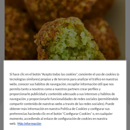
Si hace clic en el botón “Acepto todas las cookies”, consiente el uso de cookies (o
tecnologías similares) propias y de terceros para analizar el tráfico en nuestras
webs, conocer sus hábitos de navegación, recopilar información útil que nos
permita tanto a nosotros como a nuestros partners crear perfiles y
proporcionarle publicidad y contenido adecuado a sus intereses y hábitos de
navegación, y proporcionarle funcionalidades de redes sociales (permitiéndole
compartir contenido de nuestras webs a través de las redes sociales). Puede
obtener más información en nuestra Política de Cookies y configurar sus
preferencias haciendo clic en el botón “Configurar Cookies” o, en cualquier
momento, accediendo al enlace de configuración de cookies en nuestra
Todos
Ordenar
Más recientes
web.
Más información