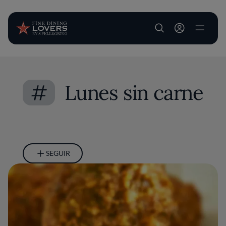
User account m
Pasar al contenido principal
#
Lunes sin carne
SEGUIR