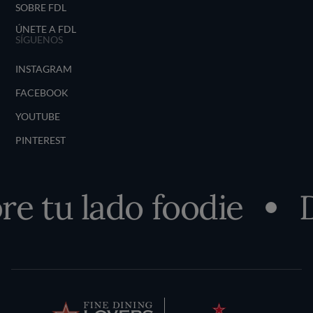
SOBRE FDL
ÚNETE A FDL
SÍGUENOS
INSTAGRAM
FACEBOOK
YOUTUBE
PINTEREST
 tu lado foodie
De