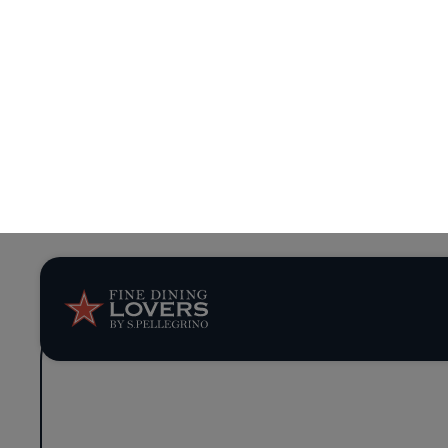
Todo 
Descubre nues
seleccionados 
BUS
RES