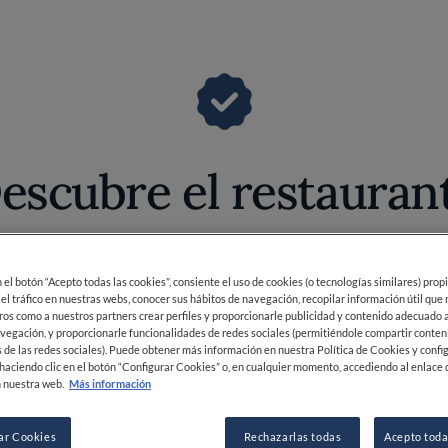
escubre el restauran
 se inicia mucho antes de probar bocado. A medida qu
s, la atmósfera invita a una pausa sensorial. El di
idráulicos llenos de historia—y los ventanales que b
ncuentran su punto de equilibrio. En este marco sing
 aquí, los elementos visuales no son mero telón de 
gastronómico.