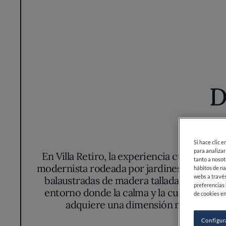
D
En Villa Retiro, la experiencia culinaria
modernista rodeada por jardines exhuberante
balaustradas de madera tallada y suelos h
entorno donde la calma y la curiosidad e
adquiere una dimensión más profunda;