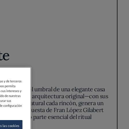
te
e uno cruza el umbral de una elegante casa
álogo entre la arquitectura original—con sus
añan de luz natural cada rincón, genera un
ular, la propuesta de Fran López Gilabert
fondo, sino parte esencial del ritual