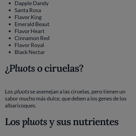
Dapple Dandy
Santa Rosa
Flavor King
Emerald Beaut
Flavor Heart
Cinnamon Red
Flavor Royal
Black Nectar
¿
Pluots
o ciruelas?
Los
pluots
se asemejan a las ciruelas, pero tienen un
sabor mucho más dulce, que deben a los genes de los
albaricoques.
Los
pluots
y sus nutrientes