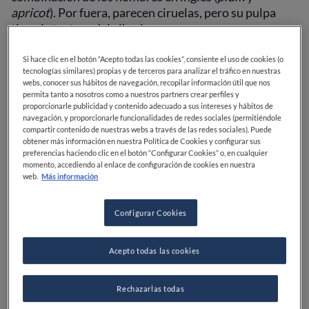
apricot
). Por fuera, parecen ciruelas, pero su pulpa
tiene la textura del albaricoque.
La historia de los pluots
Si hace clic en el botón “Acepto todas las cookies”, consiente el uso de cookies (o
tecnologías similares) propias y de terceros para analizar el tráfico en nuestras
webs, conocer sus hábitos de navegación, recopilar información útil que nos
permita tanto a nosotros como a nuestros partners crear perfiles y
proporcionarle publicidad y contenido adecuado a sus intereses y hábitos de
Para comprender a los
pluots
, hay que hablar primero
navegación, y proporcionarle funcionalidades de redes sociales (permitiéndole
compartir contenido de nuestras webs a través de las redes sociales). Puede
de su predecesor: el
plumcot
, una fruta híbrida que es
obtener más información en nuestra Política de Cookies y configurar sus
mitad ciruela y mitad albaricoque. Los
plumcots
datan
preferencias haciendo clic en el botón “Configurar Cookies” o, en cualquier
del siglo XIX y fueron la invención de Luther Burbank,
momento, accediendo al enlace de configuración de cookies en nuestra
web.
Más información
un famoso horticultor que vivió en Santa Rosa,
California.
Configurar Cookies
Burbank, que fue amigo de Thomas Edison y Henry
Ford, desarrolló más de 800 plantas nuevas durante
Acepto todas las cookies
su vida, según la organización nombrada en su honor.
Cuando el talentoso botánico murió en 1926, la
Rechazarlas todas
historia del
plumcot
estaba lejos de haber llegado a su