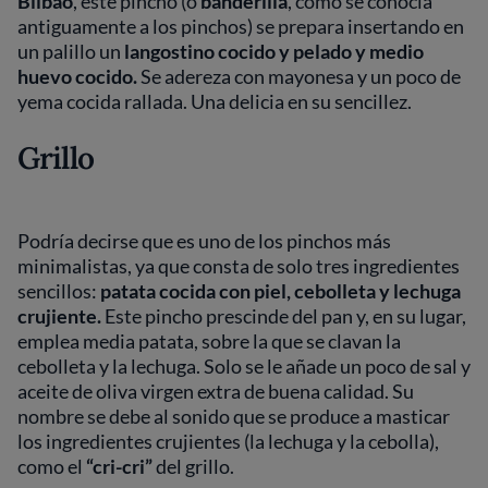
Bilbao
, este pincho (o
banderilla
, como se conocía
antiguamente a los pinchos) se prepara insertando en
un palillo un
langostino cocido y pelado y medio
huevo cocido.
Se adereza con mayonesa y un poco de
yema cocida rallada. Una delicia en su sencillez.
Grillo
Podría decirse que es uno de los pinchos más
minimalistas, ya que consta de solo tres ingredientes
sencillos:
patata cocida con piel, cebolleta y lechuga
crujiente.
Este pincho prescinde del pan y, en su lugar,
emplea media patata, sobre la que se clavan la
cebolleta y la lechuga. Solo se le añade un poco de sal y
aceite de oliva virgen extra de buena calidad. Su
nombre se debe al sonido que se produce a masticar
los ingredientes crujientes (la lechuga y la cebolla),
como el
“cri-cri”
del grillo.