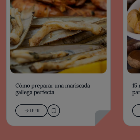
Cómo preparar una mariscada
15 
gallega perfecta
par
LEER