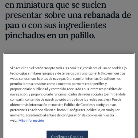
en miniatura que se suelen
presentar sobre una
rebanada de
pan
o con sus ingredientes
pinchados en un palillo
.
Si hace clic en el botón “Acepto todas las cookies”, consiente el uso de cookies (o
tecnologías similares) propias y de terceros para analizar el tráfico en nuestras
webs, conocer sus hábitos de navegación, recopilar información útil que nos
permita tanto a nosotros como a nuestros partners crear perfiles y
Lewis Hamilton, cenando con
proporcionarle publicidad y contenido adecuado a sus intereses y hábitos de
amigos de toda la vida. Descubre
navegación, y proporcionarle funcionalidades de redes sociales (permitiéndole
compartir contenido de nuestras webs a través de las redes sociales). Puede
como una simple pregunta
obtener más información en nuestra Política de Cookies y configurar sus
preferencias haciendo clic en el botón “Configurar Cookies” o, en cualquier
convierte una comida en un
momento, accediendo al enlace de configuración de cookies en nuestra
momento inolvidable
web.
Más información
Configurar Cookies