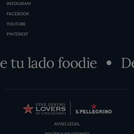
INSTAGRAM
FACEBOOK
YOUTUBE
PINTEREST
tu lado foodie
Des
Terms and Conditions
AVISO LEGAL
POLÍTICA DE COOKIES