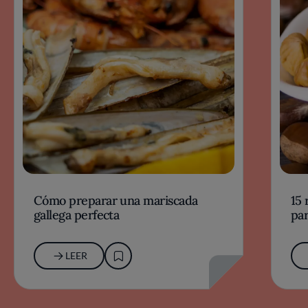
Cómo preparar una mariscada
15 
gallega perfecta
par
LEER