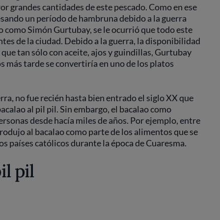
ror grandes cantidades de este pescado. Como en ese
esando un período de hambruna debido a la guerra
do como Simón Gurtubay, se le ocurrió que todo este
tes de la ciudad. Debido a la guerra, la disponibilidad
que tan sólo con aceite, ajos y guindillas, Gurtubay
s más tarde se convertiría en uno de los platos
rra, no fue recién hasta bien entrado el siglo XX que
acalao al pil pil. Sin embargo, el bacalao como
personas desde hacía miles de años. Por ejemplo, entre
trodujo al bacalao como parte de los alimentos que se
los países católicos durante la época de Cuaresma.
il pil