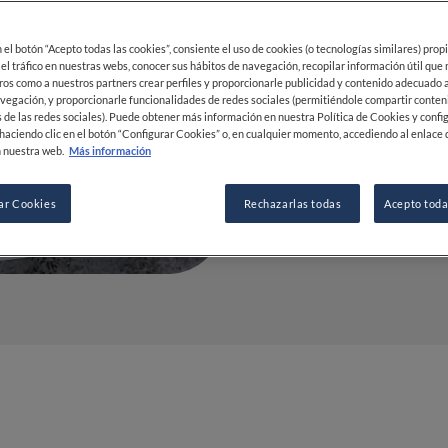
22 MAR 2022
en el botón “Acepto todas las cookies”, consiente el uso de cookies (o tecnologías similares) prop
 el tráfico en nuestras webs, conocer sus hábitos de navegación, recopilar información útil que
POR
FINE DINING LOVERS
ros como a nuestros partners crear perfiles y proporcionarle publicidad y contenido adecuado a
vegación, y proporcionarle funcionalidades de redes sociales (permitiéndole compartir conten
REDACCIÓN
 de las redes sociales). Puede obtener más información en nuestra Política de Cookies y confi
haciendo clic en el botón “Configurar Cookies” o, en cualquier momento, accediendo al enlace 
 nuestra web.
Más información
ar Cookies
Rechazarlas todas
Acepto toda