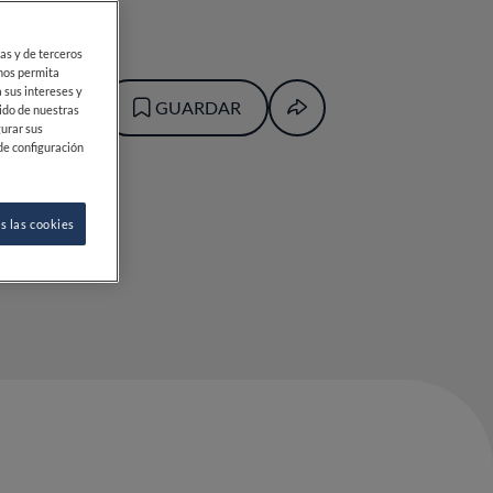
ias y de terceros
 nos permita
 sus intereses y
GUARDAR
ido de nuestras
gurar sus
de configuración
s las cookies