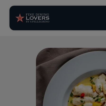
Opinión y notic
Recetas
Consejos y truc
Series