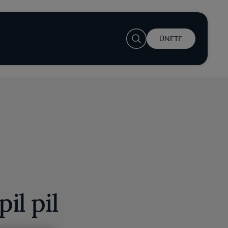
User account menu
ÚNETE
pil pil