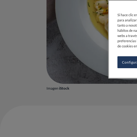
Si hace clic 
para analizar
tanto a nosot
hábitos de na
webs a través
preferencias 
de cookies en
Configur
Imagen
iStock