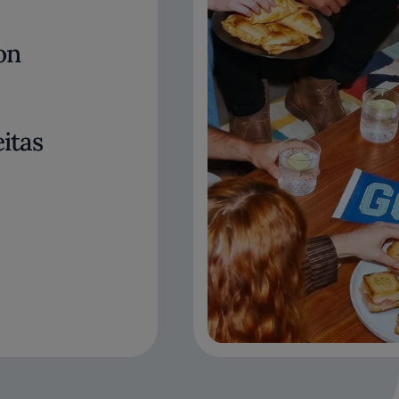
on
itas