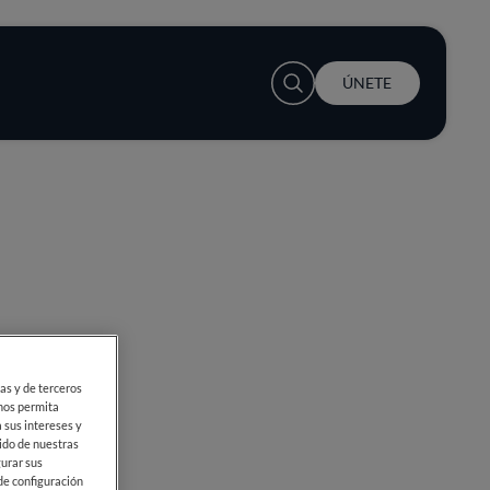
User account menu
ÚNETE
ias y de terceros
 nos permita
 sus intereses y
ido de nuestras
gurar sus
de configuración