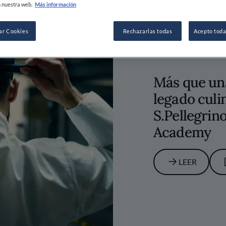
 nuestra web.
Más información
ar Cookies
Rechazarlas todas
Acepto toda
Más que un
legado culi
S.Pellegrin
Academy
LEER