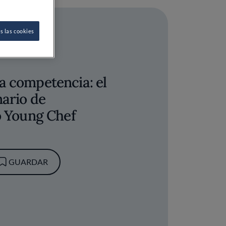
s las cookies
a competencia: el
nario de
o Young Chef
GUARDAR