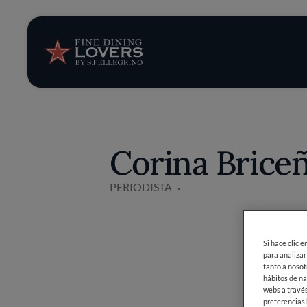
Opinión y notic
Recetas
Consejos y truc
Corina Brice
Series
PERIODISTA
Si hace clic 
para analizar
tanto a nosot
hábitos de na
webs a través
preferencias 