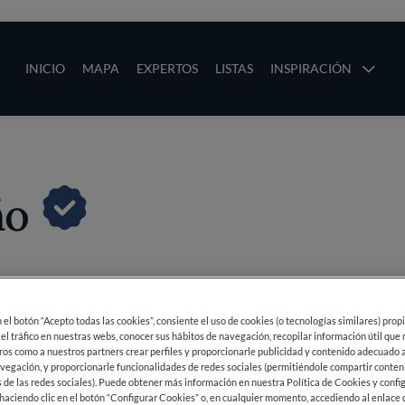
ias
Main navigation
INICIO
MAPA
EXPERTOS
LISTAS
INSPIRACIÓN
Pasar al contenido principal
os
ño
Último
en el botón “Acepto todas las cookies”, consiente el uso de cookies (o tecnologías similares) prop
 el tráfico en nuestras webs, conocer sus hábitos de navegación, recopilar información útil que
ros como a nuestros partners crear perfiles y proporcionarle publicidad y contenido adecuado a
vegación, y proporcionarle funcionalidades de redes sociales (permitiéndole compartir conten
 de las redes sociales). Puede obtener más información en nuestra Política de Cookies y confi
haciendo clic en el botón “Configurar Cookies” o, en cualquier momento, accediendo al enlace 