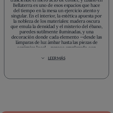
Bellaterra es uno de esos espacios que hace
del tiempo en la mesa un ejercicio atento y
singular. En el interior, la estética apuesta por
la nobleza de los materiales: madera oscura
que emula la densidad y el misterio del ébano,
paredes sutilmente iluminadas, y una
decoración donde cada elemento —desde las
lámparas de luz ámbar hasta las piezas de
cerámica local— parece emplazado con
propósito. Esta atmósfera inspira una
sensación de recogimiento, invitando a los
LEER MÁS
sentidos a despertar con delicadeza.
La propuesta culinaria se forja en la
estacionalidad y el respeto casi reverencial
por los productos de proximidad. El
anonimato elegido por el chef deja espacio
para que la cocina hable por sí misma: platos
depurados en expresión, donde apenas hay
adorno superfluo y cada ingrediente sostiene
su papel con convicción. Esta filosofía se