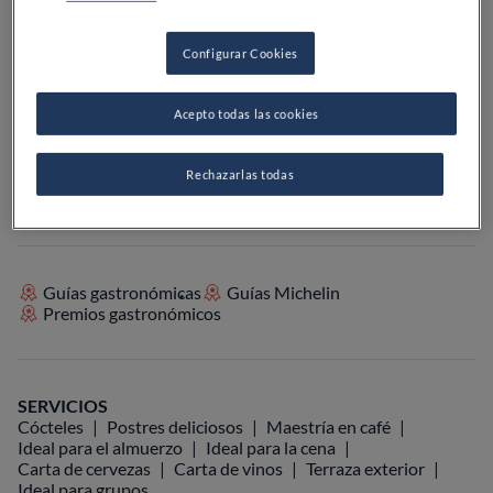
PRECIO
Configurar Cookies
Acepto todas las cookies
VER EN EL MAPA
+34 935 80 33 40
Rechazarlas todas
VISITAR WEB
Guías gastronómicas
Guías Michelin
Premios gastronómicos
SERVICIOS
Cócteles
Postres deliciosos
Maestría en café
Ideal para el almuerzo
Ideal para la cena
Carta de cervezas
Carta de vinos
Terraza exterior
Ideal para grupos