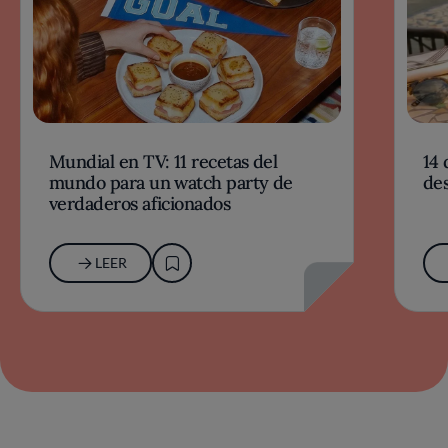
Mundial en TV: 11 recetas del
14 
mundo para un watch party de
des
verdaderos aficionados
LEER