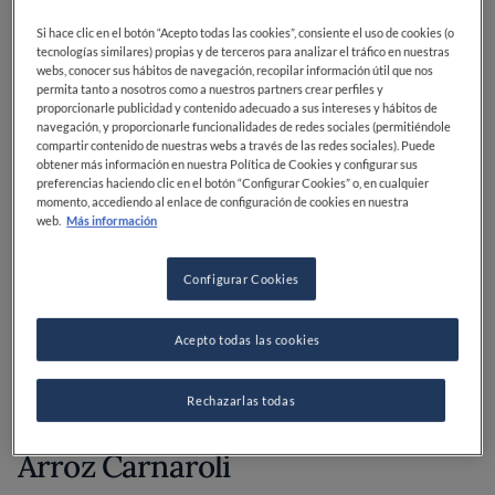
Si hace clic en el botón “Acepto todas las cookies”, consiente el uso de cookies (o
Además de las regiones arroceras más conocidas, hay
tecnologías similares) propias y de terceros para analizar el tráfico en nuestras
varias zonas en Italia donde se cultiva el arroz:
webs, conocer sus hábitos de navegación, recopilar información útil que nos
permita tanto a nosotros como a nuestros partners crear perfiles y
proporcionarle publicidad y contenido adecuado a sus intereses y hábitos de
Piemonte
navegación, y proporcionarle funcionalidades de redes sociales (permitiéndole
compartir contenido de nuestras webs a través de las redes sociales). Puede
Lombardía
obtener más información en nuestra Política de Cookies y configurar sus
Veneto
preferencias haciendo clic en el botón “Configurar Cookies” o, en cualquier
Emilia Romagna
momento, accediendo al enlace de configuración de cookies en nuestra
web.
Más información
Cerdeña
Toscana
Calabria
Configurar Cookies
Las variedades de arroz más
Acepto todas las cookies
comunes en Italia
Rechazarlas todas
Arroz Carnaroli