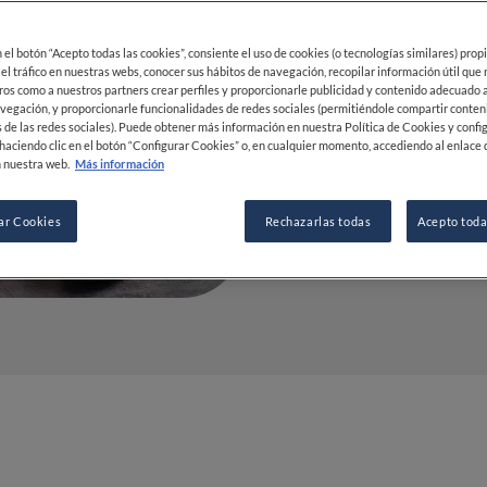
y usos
en el botón “Acepto todas las cookies”, consiente el uso de cookies (o tecnologías similares) prop
13 FEB 2023
 el tráfico en nuestras webs, conocer sus hábitos de navegación, recopilar información útil que
ros como a nuestros partners crear perfiles y proporcionarle publicidad y contenido adecuado a
vegación, y proporcionarle funcionalidades de redes sociales (permitiéndole compartir conten
 de las redes sociales). Puede obtener más información en nuestra Política de Cookies y confi
POR
FINE DINING LOVERS
haciendo clic en el botón “Configurar Cookies” o, en cualquier momento, accediendo al enlace 
 nuestra web.
Más información
REDACCIÓN
ar Cookies
Rechazarlas todas
Acepto toda