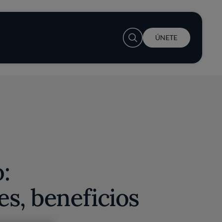
User account menu
ÚNETE
:
s, beneficios