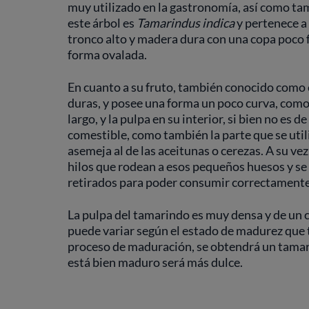
muy utilizado en la gastronomía, así como tam
este árbol es
Tamarindus indica
y pertenece a 
tronco alto y madera dura con una copa poco
forma ovalada.
En cuanto a su fruto, también conocido como el
duras, y posee una forma un poco curva, com
largo, y la pulpa en su interior, si bien no es 
comestible, como también la parte que se util
asemeja al de las aceitunas o cerezas. A su ve
hilos que rodean a esos pequeños huesos y se 
retirados para poder consumir correctamente
La pulpa del tamarindo es muy densa y de un c
puede variar según el estado de madurez que t
proceso de maduración, se obtendrá un tamari
está bien maduro será más dulce.