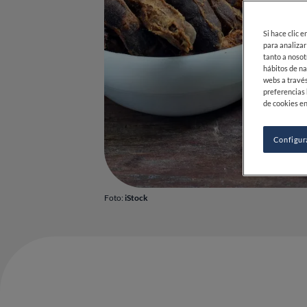
Si hace clic 
para analizar
tanto a nosot
hábitos de na
webs a través
preferencias 
de cookies en
Configur
Foto:
iStock