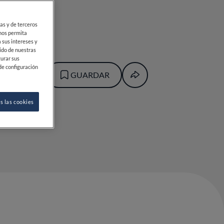
ias y de terceros
 nos permita
 sus intereses y
ido de nuestras
gurar sus
de configuración
GUARDAR
s las cookies