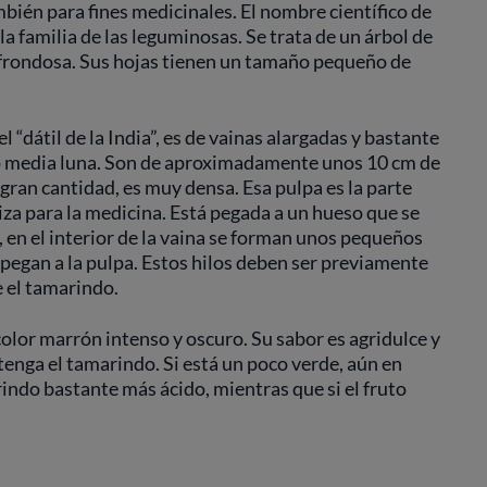
bién para fines medicinales. El nombre científico de
la familia de las leguminosas. Se trata de un árbol de
 frondosa. Sus hojas tienen un tamaño pequeño de
 “dátil de la India”, es de vainas alargadas y bastante
o media luna. Son de aproximadamente unos 10 cm de
de gran cantidad, es muy densa. Esa pulpa es la parte
iza para la medicina. Está pegada a un hueso que se
z, en el interior de la vaina se forman unos pequeños
pegan a la pulpa. Estos hilos deben ser previamente
 el tamarindo.
olor marrón intenso y oscuro. Su sabor es agridulce y
enga el tamarindo. Si está un poco verde, aún en
ndo bastante más ácido, mientras que si el fruto