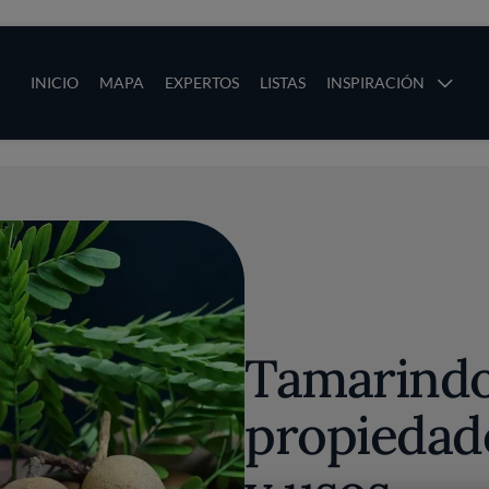
ias
Main navigation
INICIO
MAPA
EXPERTOS
LISTAS
INSPIRACIÓN
Pasar al contenido principal
os
Tamarindo
propiedade