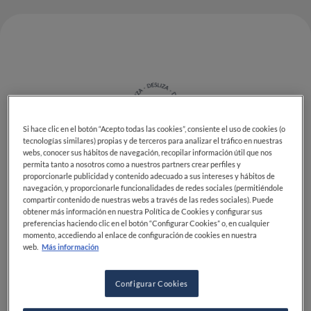
Si hace clic en el botón “Acepto todas las cookies”, consiente el uso de cookies (o
tecnologías similares) propias y de terceros para analizar el tráfico en nuestras
webs, conocer sus hábitos de navegación, recopilar información útil que nos
permita tanto a nosotros como a nuestros partners crear perfiles y
La final regional de América Latina de
S.Pellegrino
proporcionarle publicidad y contenido adecuado a sus intereses y hábitos de
navegación, y proporcionarle funcionalidades de redes sociales (permitiéndole
Young Chef 2020
se concluyó el día siguiente de la
compartir contenido de nuestras webs a través de las redes sociales). Puede
competencia culinaria del 17 de septiembre en la
obtener más información en nuestra Política de Cookies y configurar sus
preferencias haciendo clic en el botón “Configurar Cookies” o, en cualquier
ciudad de Lima, capital de Perú, con la coronación de
momento, accediendo al enlace de configuración de cookies en nuestra
la chef
Cynthia Xrysw Ruelas Diaz
como campeona
web.
Más información
regional.
Configurar Cookies
La chef de 25 años de edad del
restaurante Xokol
de
Guadalajara, México, logró derrotar a otros 14