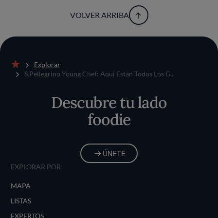
VOLVER ARRIBA
Explorar
Inicio
S.Pellegrino Young Chef: Aquí Están Todos Los G...
Descubre tu lado
foodie
ÚNETE
EXPLORAR POR
MAPA
LISTAS
EXPERTOS