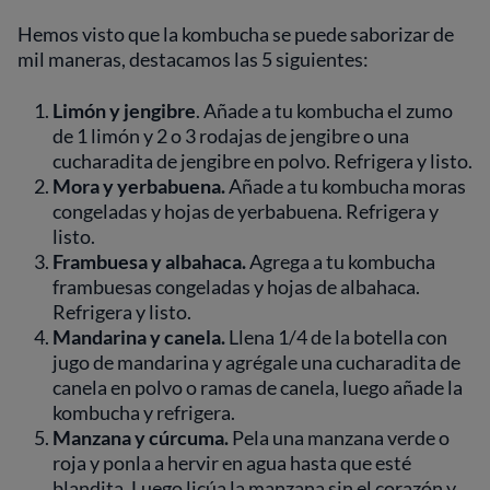
Hemos visto que la kombucha se puede saborizar de
mil maneras, destacamos las 5 siguientes:
Limón y jengibre
. Añade a tu kombucha el zumo
de 1 limón y 2 o 3 rodajas de jengibre o una
cucharadita de jengibre en polvo. Refrigera y listo.
Mora y yerbabuena.
Añade a tu kombucha moras
congeladas y hojas de yerbabuena. Refrigera y
listo.
Frambuesa y albahaca.
Agrega a tu kombucha
frambuesas congeladas y hojas de albahaca.
Refrigera y listo.
Mandarina y canela.
Llena 1/4 de la botella con
jugo de mandarina y agrégale una cucharadita de
canela en polvo o ramas de canela, luego añade la
kombucha y refrigera.
Manzana y cúrcuma.
Pela una manzana verde o
roja y ponla a hervir en agua hasta que esté
blandita. Luego licúa la manzana sin el corazón y