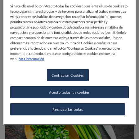
cosechado en cualquier momento del año y, además,
Si hace clic en el botón “Acepto todas las cookies”, consiente el uso de cookies (o
es muy sencillo su cultivo doméstico, ya sea en una
tecnologías similares) propias y de terceros para analizar el tráfico en nuestras
pequeña huerta o en una terraza.
webs, conocer sus hábitos de navegación, recopilar información útil que nos
permita tanto a nosotros como a nuestros partners crear perfiles y
proporcionarle publicidad y contenido adecuado a sus intereses y hábitos de
El cebollino es utilizado para condimentar
navegación, y proporcionarle funcionalidades de redes sociales (permitiéndole
muchísimos platos ya que aporta un gusto similar al
compartir contenido de nuestras webs a través de las redes sociales). Puede
de la cebolla pero con un toque de ajo, y al mismo
obtener más información en nuestra Política de Cookies y configurar sus
preferencias haciendo clic en el botón “Configurar Cookies” o, en cualquier
tiempo la sensación es mucho más delicada,
momento, accediendo al enlace de configuración de cookies en nuestra
resaltando de esta manera otros ingredientes de una
web.
Más información
forma elegante y no invasiva.
Configurar Cookies
Acepto todas las cookies
Rechazarlas todas