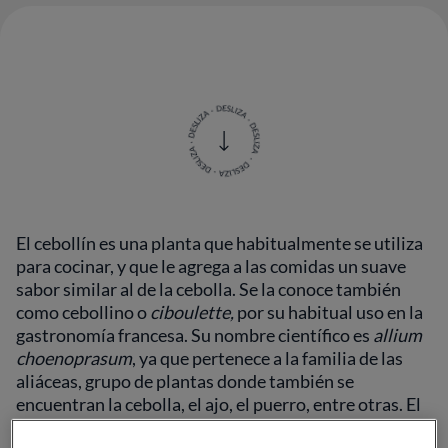
El cebollín es una planta que habitualmente se utiliza
para cocinar, y que le agrega a las comidas un suave
sabor similar al de la cebolla. Se la conoce también
como cebollino o
ciboulette,
por su habitual uso en la
gastronomía francesa.
Su nombre científico es
allium
choenoprasum
, ya que pertenece a la familia de las
aliáceas, grupo de plantas donde también se
encuentran la cebolla, el ajo, el puerro, entre otras. El
cebollín también tiene la particularidad de poder ser