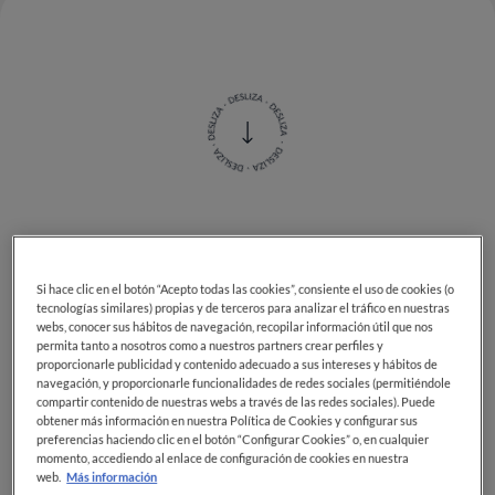
Vieiras, Vieira del Mediterráneo, Coquilles de Saint
Jacques, Great Mediterranean scallop... Como quiera
Si hace clic en el botón “Acepto todas las cookies”, consiente el uso de cookies (o
que se llamen,
las vieiras son un molusco típico del
tecnologías similares) propias y de terceros para analizar el tráfico en nuestras
Mediterráneo
, que dan lo mejor de sí durante las
webs, conocer sus hábitos de navegación, recopilar información útil que nos
fiestas de guardar, aunque se consigan fácilmente
permita tanto a nosotros como a nuestros partners crear perfiles y
proporcionarle publicidad y contenido adecuado a sus intereses y hábitos de
durante todo el año, y a menudo se gratinan. Pero hay
navegación, y proporcionarle funcionalidades de redes sociales (permitiéndole
diferentes maneras de
cocinar vieiras
y crear recetas
compartir contenido de nuestras webs a través de las redes sociales). Puede
sabrosas y nutritivas.
obtener más información en nuestra Política de Cookies y configurar sus
preferencias haciendo clic en el botón “Configurar Cookies” o, en cualquier
momento, accediendo al enlace de configuración de cookies en nuestra
Cómo cocinar vieiras
web.
Más información