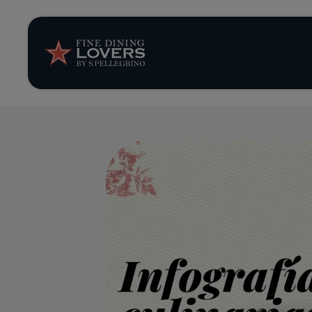
Opinión y notic
Recetas
Consejos y truc
Series