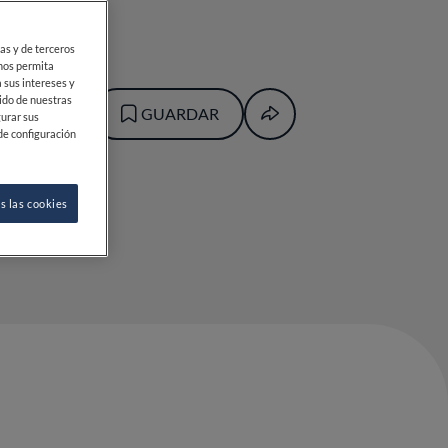
ias y de terceros
 nos permita
 sus intereses y
ido de nuestras
GUARDAR
gurar sus
de configuración
s las cookies