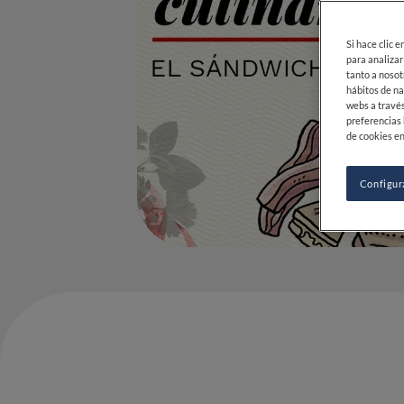
Si hace clic 
para analizar
tanto a nosot
hábitos de na
webs a través
preferencias 
de cookies en
Configur