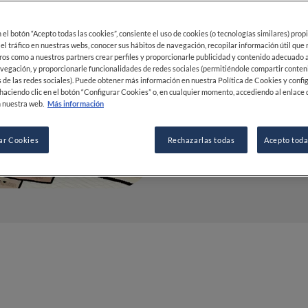
20 DIC 2022
en el botón “Acepto todas las cookies”, consiente el uso de cookies (o tecnologías similares) prop
 el tráfico en nuestras webs, conocer sus hábitos de navegación, recopilar información útil que
ros como a nuestros partners crear perfiles y proporcionarle publicidad y contenido adecuado a
POR
FINE DINING LOVERS
vegación, y proporcionarle funcionalidades de redes sociales (permitiéndole compartir conten
REDACCIÓN
 de las redes sociales). Puede obtener más información en nuestra Política de Cookies y confi
haciendo clic en el botón “Configurar Cookies” o, en cualquier momento, accediendo al enlace 
 nuestra web.
Más información
ar Cookies
Rechazarlas todas
Acepto toda