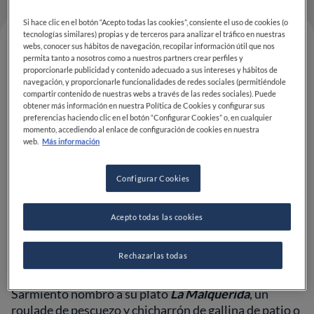
Si hace clic en el botón “Acepto todas las cookies”, consiente el uso de cookies (o
tecnologías similares) propias y de terceros para analizar el tráfico en nuestras
webs, conocer sus hábitos de navegación, recopilar información útil que nos
permita tanto a nosotros como a nuestros partners crear perfiles y
proporcionarle publicidad y contenido adecuado a sus intereses y hábitos de
navegación, y proporcionarle funcionalidades de redes sociales (permitiéndole
compartir contenido de nuestras webs a través de las redes sociales). Puede
obtener más información en nuestra Política de Cookies y configurar sus
preferencias haciendo clic en el botón “Configurar Cookies” o, en cualquier
momento, accediendo al enlace de configuración de cookies en nuestra
web.
Más información
La triunfadora de la
final regional de Latin America
Configurar Cookies
and Caribbean
de la
S.Pellegrino Young Chef
Academy Comeptition 2024-25
es
Gabriela
Acepto todas las cookies
Sarmiento:
por primera vez una panameña
representará a la región en la
Grand Finale
de Milán a
Rechazarlas todas
celebrarse en octubre del 2025.
Sarmiento nombró a su plato
La Malquerida
, un
roulade de pescuezo y chicharrón de gallina de patio o