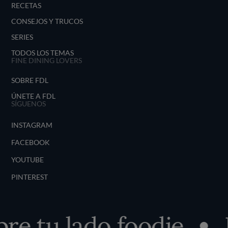
RECETAS
CONSEJOS Y TRUCOS
SERIES
TODOS LOS TEMAS
FINE DINING LOVERS
SOBRE FDL
ÚNETE A FDL
SÍGUENOS
INSTAGRAM
FACEBOOK
YOUTUBE
PINTEREST
e tu lado foodie
D