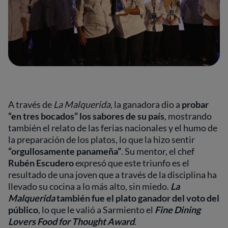
A través de
La Malquerida
, la ganadora dio a
probar
“en tres bocados” los sabores de su país
, mostrando
también el relato de las ferias nacionales y el humo de
la preparación de los platos, lo que la hizo sentir
“orgullosamente panameña”
. Su mentor, el chef
Rubén Escudero
expresó que este triunfo es el
resultado de una joven que a través de la disciplina ha
llevado su cocina a lo más alto, sin miedo.
La
Malquerida
también fue el plato ganador del voto del
público
, lo que le valió a Sarmiento el
Fine Dining
Lovers Food for Thought Award
.