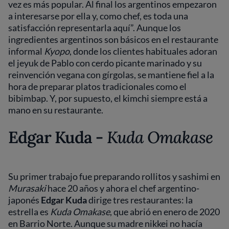
vez es más popular. Al final los argentinos empezaron
a interesarse por ella y, como chef, es toda una
satisfacción representarla aquí”. Aunque los
ingredientes argentinos son básicos en el restaurante
informal
Kyopo
, donde los clientes habituales adoran
el jeyuk de Pablo con cerdo picante marinado y su
reinvención vegana con gírgolas, se mantiene fiel a la
hora de preparar platos tradicionales como el
bibimbap. Y, por supuesto, el kimchi siempre está a
mano en su restaurante.
Edgar Kuda -
Kuda Omakase
Su primer trabajo fue preparando rollitos y sashimi en
Murasaki
hace 20 años y ahora el chef argentino-
japonés
Edgar Kuda
dirige tres restaurantes: la
estrella es
Kuda Omakase
, que abrió en enero de 2020
en Barrio Norte. Aunque su madre nikkei no hacía