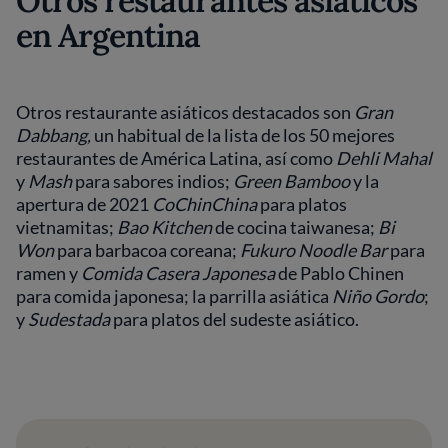
Otros restaurantes asiáticos
en Argentina
Otros restaurante asiáticos destacados son
Gran
Dabbang,
un habitual de la lista de los 50 mejores
restaurantes de América Latina, así como
Dehli Mahal
y
Mash
para sabores indios;
Green Bamboo
y la
apertura de 2021
CoChinChina
para platos
vietnamitas;
Bao Kitchen
de cocina taiwanesa;
Bi
Won
para barbacoa coreana;
Fukuro Noodle Bar
para
ramen y
Comida Casera Japonesa
de Pablo Chinen
para comida japonesa; la parrilla asiática
Niño Gordo
;
y
Sudestada
para platos del sudeste asiático.