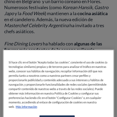
chino en Belgrano y un barrio coreano en Flores.
Numerosos festivales (como
Korean Hansik, Gastro
Japo
y la
Food Week
) mantienen a la
cocina asiática
en el candelero. Además, la nueva edición de
Masterchef Celebrity Argentina
ha invitado a tres
chefs asiáticos.
Fine Dining Lovers
ha hablado con
algunas de las
figuras más candentes de la escena culinaria
emergente Buenos Aires
.
Si hace clic en el botón “Acepto todas las cookies”, consiente el uso de cookies (o
Lis Ra -
Na Num
tecnologías similares) propias y de terceros para analizar el tráfico en nuestras
webs, conocer sus hábitos de navegación, recopilar información útil que nos
permita tanto a nosotros como a nuestros partners crear perfiles y
proporcionarle publicidad y contenido adecuado a sus intereses y hábitos de
navegación, y proporcionarle funcionalidades de redes sociales (permitiéndole
compartir contenido de nuestras webs a través de las redes sociales). Puede
Fotografía
Romina Savastano
obtener más información en nuestra Política de Cookies y configurar sus
preferencias haciendo clic en el botón “Configurar Cookies” o, en cualquier
“Me encanta coger un ingrediente coreano y usarlo de
momento, accediendo al enlace de configuración de cookies en nuestra
web.
Más información
la forma menos coreana posible”, dice
Lis Ra
de
Na
Num
, donde inventa platos como gírgolas ahumadas