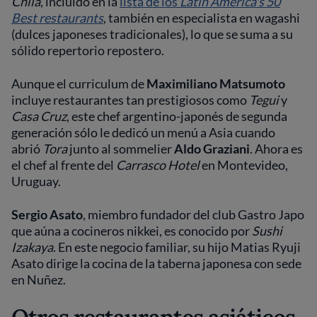
Chila
, incluido en la
lista de los
Latin America's 50
Best restaurants
, también en especialista en wagashi
(dulces japoneses tradicionales), lo que se suma a su
sólido repertorio repostero.
Aunque el curriculum de
Maximiliano Matsumoto
incluye restaurantes tan prestigiosos como
Tegui
y
Casa Cruz
, este chef argentino-japonés de segunda
generación sólo le dedicó un menú a Asia cuando
abrió
Tora
junto al sommelier
Aldo Graziani
. Ahora es
el chef al frente del
Carrasco Hotel
en Montevideo,
Uruguay.
Sergio Asato
, miembro fundador del club Gastro Japo
que aúna a cocineros nikkei, es conocido por
Sushi
Izakaya
. En este negocio familiar, su hijo Matias Ryuji
Asato dirige la cocina de la taberna japonesa con sede
en Nuñez.