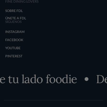
FINE DINING LOVERS
SOBRE FDL
ÚNETE A FDL
SÍGUENOS
INSTAGRAM
FACEBOOK
YOUTUBE
PINTEREST
tu lado foodie
Des