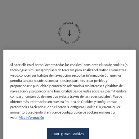
El
kvass
es una
bebida fermentada
que se elabora con
Si hace clic en el botón “Acepto todas las cookies”, consiente el uso de cookies (o
tecnologías similares) propias y de terceros para analizar el tráfico en nuestras
pan de centeno
o
pan negro
y que suele aromatizarse
webs, conocer sus hábitos de navegación, recopilar información útil que nos
con frutas, frutos del bosque o menta. Procede de los
permita tanto a nosotros como a nuestros partners crear perfiles y
países eslavos del centro y el este de Europa, donde se
proporcionarle publicidad y contenido adecuado a sus intereses y hábitos de
navegación, y proporcionarle funcionalidades de redes sociales (permitiéndole
conoce desde la Edad Media, y es muy popular en
compartir contenido de nuestras webs a través de las redes sociales). Puede
Rusia, donde se considera la bebida nacional junto
obtener más información en nuestra Política de Cookies y configurar sus
con el vodka. Con los años, el kvass se ha diversificado
preferencias haciendo clic en el botón “Configurar Cookies” o, en cualquier
momento, accediendo al enlace de configuración de cookies en nuestra
en muchas variedades y especialidades regionales,
web.
Más información
que varían en color, grosor y sabor según el tipo de
pan, el tiempo de preparación y las frutas y azúcares
Configurar Cookies
añadidos.