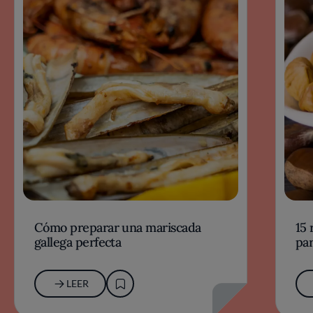
Cómo preparar una mariscada
15 
gallega perfecta
par
LEER