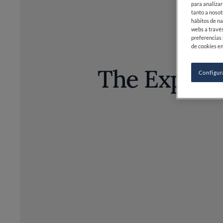
para analizar
tanto a nosot
hábitos de na
webs a través
preferencias 
de cookies en
The Expert
Configur