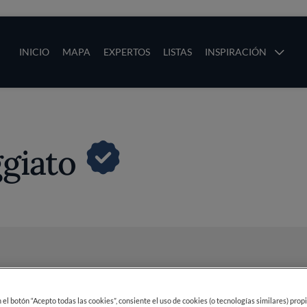
ias
Main navigation
INICIO
MAPA
EXPERTOS
LISTAS
INSPIRACIÓN
Pasar al contenido principal
os
ggiato
en el botón “Acepto todas las cookies”, consiente el uso de cookies (o tecnologías similares) prop