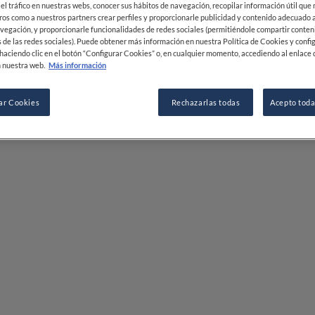
 el tráfico en nuestras webs, conocer sus hábitos de navegación, recopilar información útil que
ros como a nuestros partners crear perfiles y proporcionarle publicidad y contenido adecuado a
vegación, y proporcionarle funcionalidades de redes sociales (permitiéndole compartir conten
 de las redes sociales). Puede obtener más información en nuestra Política de Cookies y confi
haciendo clic en el botón “Configurar Cookies” o, en cualquier momento, accediendo al enlace 
 nuestra web.
Más información
ar Cookies
Rechazarlas todas
Acepto toda