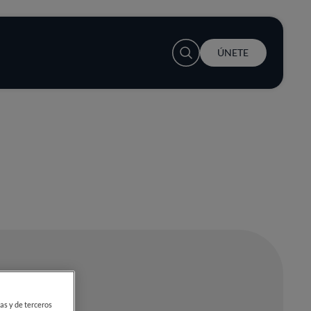
User account menu
ÚNETE
ias y de terceros