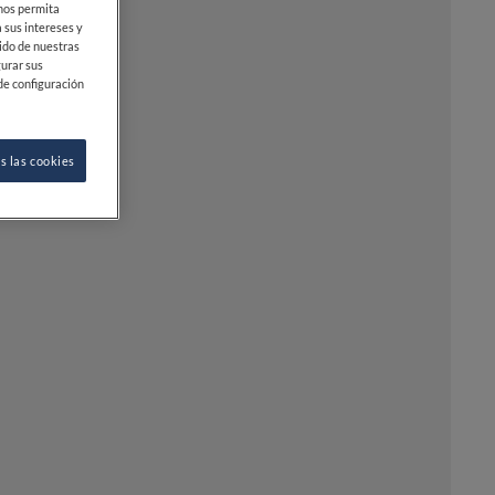
 nos permita
 sus intereses y
ido de nuestras
gurar sus
de configuración
s las cookies