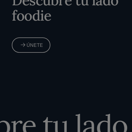
Descubre tu lado
foodie
ÚNETE
e tu lado 