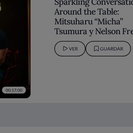
Sparkling Conversati
Around the Table:
Mitsuharu “Micha”
Tsumura y Nelson Fre
VER
GUARDAR
00:17:00