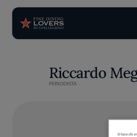
Opinión y notic
Recetas
Consejos y truc
Riccardo Me
Series
PERIODISTA
Si hace clic 