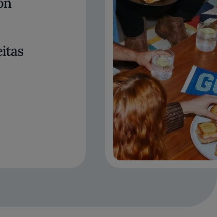
on
itas