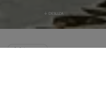
DESLIZA
Ordenar
Más recientes
Todos
Restaurantes
Azogue Delic
VALLADOLID, ESPAÑA