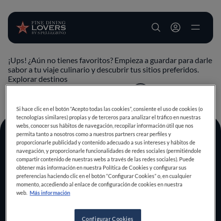
User account m
¡Ups! ¿Aún no tienes favoritos? Empieza a guardar para darle
Pasar al contenido principal
sabor a tu viaje culinario y descubrir tus sitios preferidos.
Explorar destinos
VOLVER ARRIBA
Si hace clic en el botón “Acepto todas las cookies”, consiente el uso de cookies (o
tecnologías similares) propias y de terceros para analizar el tráfico en nuestras
webs, conocer sus hábitos de navegación, recopilar información útil que nos
permita tanto a nosotros como a nuestros partners crear perfiles y
Descubre tu lado
proporcionarle publicidad y contenido adecuado a sus intereses y hábitos de
navegación, y proporcionarle funcionalidades de redes sociales (permitiéndole
foodie
compartir contenido de nuestras webs a través de las redes sociales). Puede
obtener más información en nuestra Política de Cookies y configurar sus
preferencias haciendo clic en el botón “Configurar Cookies” o, en cualquier
momento, accediendo al enlace de configuración de cookies en nuestra
web.
Más información
ÚNETE
EXPLORAR POR
Configurar Cookies