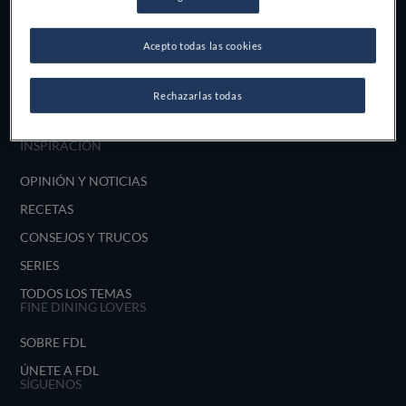
MAPA
LISTAS
Acepto todas las cookies
EXPERTOS
Rechazarlas todas
DESTINOS
TODOS LOS RESTAURANTES
INSPIRACIÓN
OPINIÓN Y NOTICIAS
RECETAS
CONSEJOS Y TRUCOS
SERIES
TODOS LOS TEMAS
FINE DINING LOVERS
SOBRE FDL
ÚNETE A FDL
SÍGUENOS