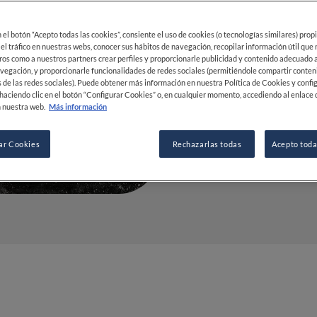
17 FEB 2023
en el botón “Acepto todas las cookies”, consiente el uso de cookies (o tecnologías similares) prop
 el tráfico en nuestras webs, conocer sus hábitos de navegación, recopilar información útil que
ros como a nuestros partners crear perfiles y proporcionarle publicidad y contenido adecuado a
vegación, y proporcionarle funcionalidades de redes sociales (permitiéndole compartir conten
POR
FINE DINING LOVERS
 de las redes sociales). Puede obtener más información en nuestra Política de Cookies y confi
REDACCIÓN
haciendo clic en el botón “Configurar Cookies” o, en cualquier momento, accediendo al enlace 
 nuestra web.
Más información
ar Cookies
Rechazarlas todas
Acepto toda