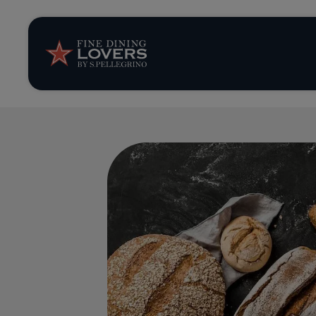
Opinión y notic
Recetas
Consejos y truc
Series