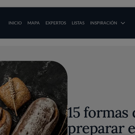
ias
Main navigation
INICIO
MAPA
EXPERTOS
LISTAS
INSPIRACIÓN
Pasar al contenido principal
os
15 formas 
preparar e