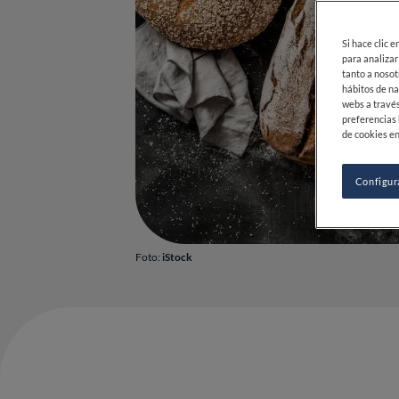
Si hace clic 
para analizar
tanto a nosot
hábitos de na
webs a través
preferencias 
de cookies en
Configur
Foto:
iStock