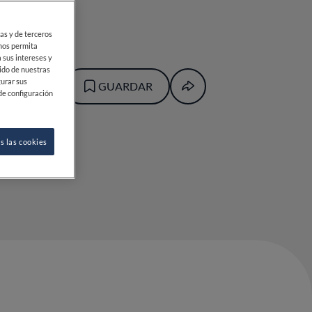
ias y de terceros
 nos permita
 sus intereses y
ido de nuestras
gurar sus
GUARDAR
de configuración
s las cookies