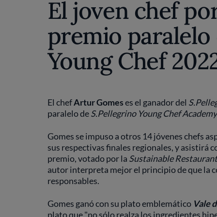
El joven chef po
premio paralelo 
Young Chef 202
El chef
Artur Gomes
es el ganador del
S.Pelle
paralelo de
S.Pellegrino Young Chef Academ
Gomes se impuso a otros 14 jóvenes chefs asp
sus respectivas finales regionales, y asistirá 
premio, votado por la
Sustainable Restaurant
autor interpreta mejor el principio de que la 
responsables.
Gomes ganó con su plato emblemático
Vale d
plato que "no sólo realza los ingredientes hi