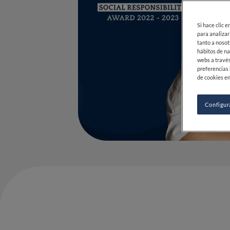
Si hace clic 
para analizar
tanto a nosot
hábitos de na
webs a través
preferencias 
de cookies en
Configur