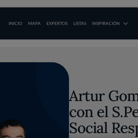
ias
Main navigation
INICIO
MAPA
EXPERTOS
LISTAS
INSPIRACIÓN
Pasar al contenido principal
os
Artur Gom
con el S.P
Social Res