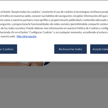
Award 20
en el botón “Acepto todas las cookies”, consiente el uso de cookies (o tecnologías similares) prop
 el tráfico en nuestras webs, conocer sus hábitos de navegación, recopilar información útil que
02 AUG 2023
ros como a nuestros partners crear perfiles y proporcionarle publicidad y contenido adecuado a
vegación, y proporcionarle funcionalidades de redes sociales (permitiéndole compartir conten
 de las redes sociales). Puede obtener más información en nuestra Política de Cookies y confi
haciendo clic en el botón “Configurar Cookies” o, en cualquier momento, accediendo al enlace 
POR
FINE DINING LOVERS
 nuestra web.
Más información
REDACCIÓN
ar Cookies
Rechazarlas todas
Acepto toda