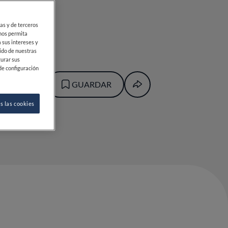
23
ias y de terceros
 nos permita
 sus intereses y
ido de nuestras
gurar sus
de configuración
GUARDAR
s las cookies