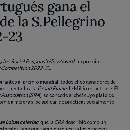
rtugués gana el
de la S.Pellegrino
2-23
grino Social Responsibility Award
, un premio
y Competition 2022-23
.
irantes al premio mundial, todos ellos ganadores de
como invitado a la
Grand Finale
de Milán en octubre. El
 Association (SRA
), se concede al chef cuyo plato de
comida mejora si se aplican de prácticas socialmente
as Lobas celeriac
, que la
SRA
describió como un
perlocales, sino que también muestra los procesos