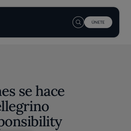
User account menu
ÚNETE
es se hace
ellegrino
ponsibility