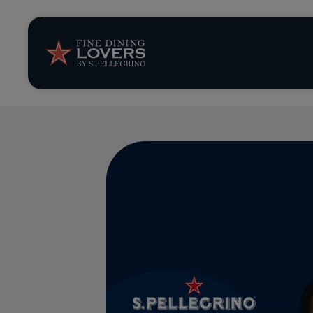
Opinión y notic
Recetas
Consejos y truc
Series