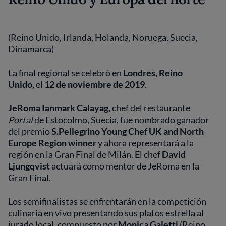
(Reino Unido, Irlanda, Holanda, Noruega, Suecia,
Dinamarca)
La final regional se celebró en
Londres, Reino
Unido,
el 1
2 de noviembre de 2019
.
JeRoma Ianmark Calayag,
chef del restaurante
Portal
de Estocolmo, Suecia, fue nombrado ganador
del premio
S.Pellegrino Young Chef UK and North
Europe Region winner
y ahora representará a la
región en la Gran Final de Milán. El chef
David
Ljungqvist
actuará como mentor de JeRoma en la
Gran Final.
Los semifinalistas se enfrentarán en la competición
culinaria en vivo presentando sus platos estrella al
jurado local, compuesto por
Monica Galetti
(Reino