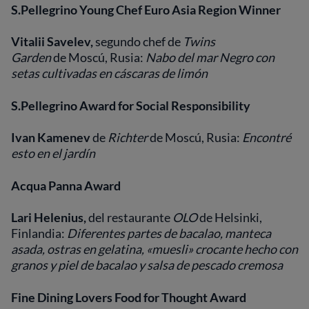
S.Pellegrino Young Chef Euro Asia Region Winner
Vitalii Savelev,
segundo chef de
Twins
Garden
de Moscú, Rusia:
Nabo del mar Negro con
setas cultivadas en cáscaras de limón
S.Pellegrino Award for Social Responsibility
Ivan Kamenev
de
Richter
de Moscú, Rusia:
Encontré
esto en el jardín
Acqua Panna Award
Lari Helenius,
del restaurante
OLO
de Helsinki,
Finlandia:
Diferentes partes de bacalao, manteca
asada, ostras en gelatina, «muesli» crocante hecho con
granos y piel de bacalao y salsa de pescado cremosa
Fine Dining Lovers Food for Thought Award