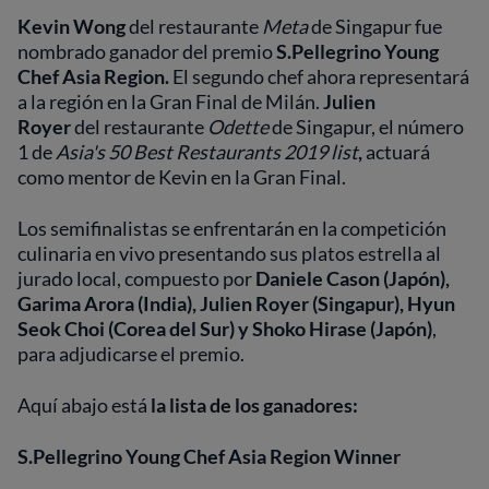
Kevin Wong
del restaurante
Meta
de Singapur fue
nombrado ganador del premio
S.Pellegrino Young
Chef Asia Region.
El segundo chef ahora representará
a la región en la Gran Final de Milán.
Julien
Royer
del restaurante
Odette
de Singapur, el número
1 de
Asia's 50 Best Restaurants 2019 list
,
actuará
como mentor de Kevin en la Gran Final.
Los semifinalistas se enfrentarán en la competición
culinaria en vivo presentando sus platos estrella al
jurado local, compuesto por
Daniele Cason (Japón),
Garima Arora (India), Julien Royer (Singapur), Hyun
Seok Choi (Corea del Sur) y Shoko Hirase (Japón)
,
para adjudicarse el premio.
Aquí abajo está
la lista de los ganadores:
S.Pellegrino Young Chef Asia Region Winner