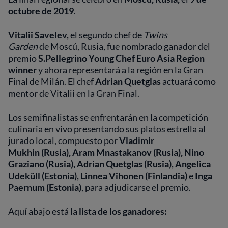
octubre de 2019
.
Vitalii Savelev,
el segundo chef de
Twins
Garden
de Moscú, Rusia,
fue nombrado ganador del
premio
S.Pellegrino Young Chef Euro Asia Region
winner
y ahora representará a la región en la Gran
Final de Milán. El chef
Adrian Quetglas​​​
actuará como
mentor de Vitalii en la Gran Final.
Los semifinalistas se enfrentarán en la competición
culinaria en vivo presentando sus platos estrella al
jurado local, compuesto por
Vladimir
Mukhin
(Rusia), Aram Mnastakanov (Rusia), Nino
Graziano (Rusia), Adrian Quetglas (Rusia), Angelica
Udeküll (Estonia), Linnea Vihonen (Finlandia)
e
Inga
Paernum (Estonia)
, para adjudicarse el premio.
Aquí abajo está
la lista de los ganadores: