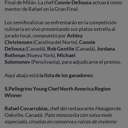
Final de Milán. La chef
Connie DeSousa
actuará como
mentor de Rafael en la Gran Final.
Los semifinalistas se enfrentarán en la competición
culinaria en vivo presentando sus platos estrella al
jurado local, compuesto por
Ashley
Christensen
(Carolina del Norte),
Connie
DeSousa
(Canadá),
Rob Gentile
(Canadá),
Jordana
Rothman
(Nueva York),
Michael
Solomonov
(Pensilvania), para adjudicarse el premio.
Aquí abajo está
la lista de los ganadores:
S.Pellegrino Young Chef North America Region
Winner
Rafael Covarrubias,
chef del restaurante
Hexagon
de
Oakville, Canadá:
Pato moscovita con salsa mole
especiada, ciruelas en conserva y raíces de invierno