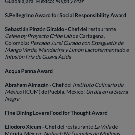
Guadalajara, México:
Milpa y Mar
S.Pellegrino Award for Social Responsibility Award
Sebastián Pinzón Giraldo - Chef
del restaurante
Celele by Proyecto Cribe Lab
de Cartagena,
Colombia:
Pescado Jurel Curado con Espaguetis de
Mango Verde, Mandarina y Limón Lactofermentado e
Infusión Fría de Guava Ácida
Acqua Panna Award
Abraham Almazán - Chef
del
Instituto Culinario de
México
(ICUM) de Puebla, México:
Un día en la Sierra
Negra
Fine Dining Lovers Food for Thought Award
Eliodoro Xicum - Chef
del restaurante
La Villa
de
Mérida, México:
Nohoch Ná
(Tamales de Mollejas