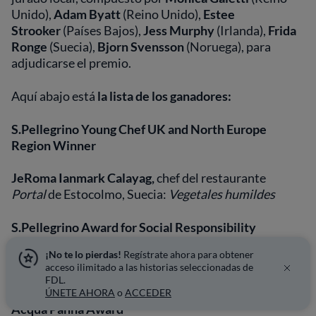
Unido),
Adam Byatt
(Reino Unido),
Estee
Strooker
(Países Bajos),
Jess Murphy
(Irlanda),
Frida
Ronge
(Suecia),
Bjorn Svensson
(Noruega), para
adjudicarse el premio.
Aquí abajo está
la lista de los ganadores:
S.Pellegrino Young Chef UK and North Europe
Region Winner
JeRoma Ianmark Calayag,
chef del restaurante
Portal
de Estocolmo, Suecia:
Vegetales humildes
S.Pellegrino Award for Social Responsibility
¡No te lo pierdas!
Regístrate ahora para obtener
Pippa Lovell,
segundo chef en
Little fish at the bay
de
acceso ilimitado a las historias seleccionadas de
Port Erin, Man Island:
Lo que ella encontró
FDL.
ÚNETE AHORA
o
ACCEDER
Acqua Panna Award