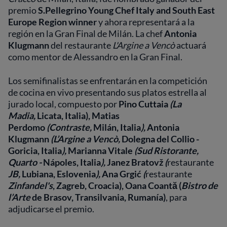
premio
S.Pellegrino Young Chef Italy and South East
Europe Region winner
y ahora representará a la
región en la Gran Final de Milán. La chef
Antonia
Klugmann
del restaurante
L'Argine a Vencò
actuará
como mentor de Alessandro en la Gran Final.
Los semifinalistas se enfrentarán en la competición
de cocina en vivo presentando sus platos estrella al
jurado local, compuesto por
Pino Cuttaia
(La
Madia,
Licata, Italia), Matias
Perdomo
(Contraste,
Milán, Italia
),
Antonia
Klugmann
(L’Argine a Vencò,
Dolegna del Collio -
Goricia, Italia
),
Marianna Vitale
(Sud Ristorante,
Quarto -
Nápoles, Italia
),
Janez Bratovž
(
restaurante
JB,
Lubiana, Eslovenia
),
Ana Grgić
(
restaurante
Zinfandel's
, Zagreb, Croacia), Oana Coantă (
Bistro de
l’Arte
de Brasov, Transilvania, Rumanía)
, para
adjudicarse el premio.