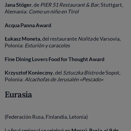
Jana Stöger
, de
PIER 51 Restaurant & Bar
, Stuttgart,
Alemania:
Como un niño en Tirol
Acqua Panna Award
Łukasz Moneta
, del restaurante
Nolita
de Varsovia,
Polonia:
Esturión y caracoles
Fine Dining Lovers Food for Thought Award
Krzysztof Konieczny
, del
Sztuczka Bistro
de Sopot,
Polonia:
Alcachofas de Jerusalén «Pescado»
Eurasia
(Federación Rusa, Finlandia, Letonia)
La final regional se celebró en
Moscú, Rusia,
el
9 de