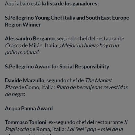
Aquí abajo está
la lista de los ganadores:
S.Pellegrino Young Chef Italia and South East Europe
Region Winner
Alessandro Bergamo,
segundo chef del restaurante
Cracco
de Milán, Italia: ¿
Mejor un huevo hoy o un
pollo mañana?
S.Pellegrino Award for Social Responsibility
Davide Marzullo,
segundo chef de
The Market
Place
de Como, Italia:
Plato de berenjenas revestidas
de negro
Acqua Panna Award
Tommaso Tonioni
, ex-segundo chef del restaurante
Il
Pagliaccio
de Roma, Italia:
Lol "eel" pop – miel de la