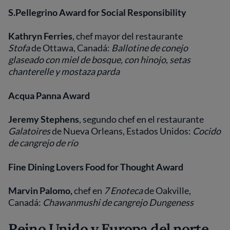
S.Pellegrino Award for Social Responsibility
Kathryn Ferries
, chef mayor del restaurante
Stofa
de Ottawa, Canadá:
Ballotine de conejo
glaseado con miel de bosque, con hinojo, setas
chanterelle y mostaza parda
Acqua Panna Award
Jeremy Stephens
, segundo chef en el restaurante
Galatoires
de Nueva Orleans, Estados Unidos:
Cocido
de cangrejo de río
Fine Dining Lovers Food for Thought Award
Marvin Palomo,
chef en
7 Enoteca
de Oakville,
Canadá:
Chawanmushi de cangrejo Dungeness
Reino Unido y Europa del norte