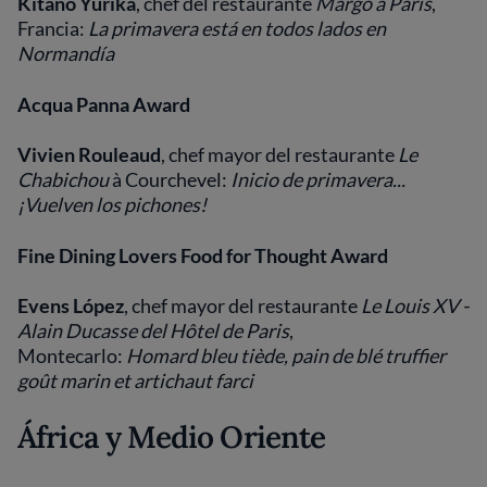
Kitano Yurika
, chef del restaurante
Margo
à Paris
,
Francia:
La primavera está en todos lados en
Normandía
Acqua Panna Award
Vivien Rouleaud
, chef mayor del restaurante
Le
Chabichou
à Courchevel:
Inicio de primavera...
¡Vuelven los pichones!
Fine Dining Lovers Food for Thought Award
Evens López
, chef mayor del restaurante
Le Louis XV -
Alain Ducasse del Hôtel de Paris
,
Montecarlo:
Homard bleu tiède, pain de blé truffier
goût marin et artichaut farci
África y Medio Oriente