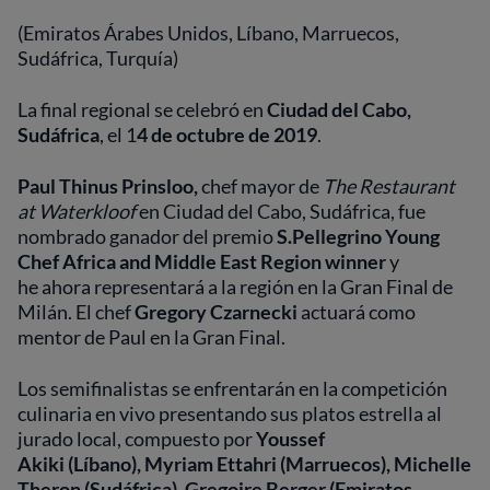
(Emiratos Árabes Unidos, Líbano, Marruecos,
Sudáfrica, Turquía)
La final regional se celebró en
Ciudad del Cabo,
Sudáfrica
, el 1
4 de octubre de 2019
.
Paul Thinus Prinsloo,
chef mayor de
The
Restaurant
at Waterkloof
en Ciudad del Cabo, Sudáfrica, fue
nombrado ganador del premio
S.Pellegrino Young
Chef Africa and Middle East Region winner
y
he ahora representará a la región en la Gran Final de
Milán. El chef
Gregory Czarnecki​
actuará como
mentor de Paul en la Gran Final.
Los semifinalistas se enfrentarán en la competición
culinaria en vivo presentando sus platos estrella al
jurado local, compuesto por
Youssef
Akiki
(Líbano), Myriam Ettahri (Marruecos), Michelle
Theron (Sudáfrica), Gregoire Berger (Emiratos