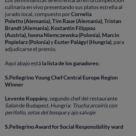
Los semifinalistas se enfrentarán en la competición
culinaria en vivo presentando sus platos estrella al
jurado local, compuesto por
Cornelia
Poletto
(Alemania), Tim Raue (Alemania), Tristan
Brandt (Alemania), Kostantin Filippou
(Austria), Iwona Niemczewska (Polonia), Marcin
Popielarz (Polonia)
y
Eszter Palágyi (Hungría)
, para
adjudicarse el premio.
Aquí abajo está
la lista de los ganadores:
S.Pellegrino Young Chef Central Europe Region
Winner
Levente Koppány,
segundo chef del restaurante
Salon
de Budapest, Hungría:
Trucha arcoíris con
perifollo, setas del bosque y ajo salvaje
S.Pellegrino Award for Social Responsibility ward