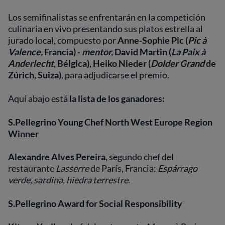
Los semifinalistas se enfrentarán en la competición
culinaria en vivo presentando sus platos estrella al
jurado local, compuesto por
Anne-Sophie Pic
(
Pic à
Valence,
Francia) -
mentor,
David Martin (
La Paix à
Anderlecht
, Bélgica), Heiko Nieder (
Dolder Grand
de
Zúrich, Suiza)
, para adjudicarse el premio.
Aquí abajo está
la lista de los ganadores:
S.Pellegrino Young Chef North West Europe Region
Winner
Alexandre Alves Pereira,
segundo chef del
restaurante
Lasserre
de París, Francia:
Espárrago
verde, sardina, hiedra terrestre.
S.Pellegrino Award for Social Responsibility