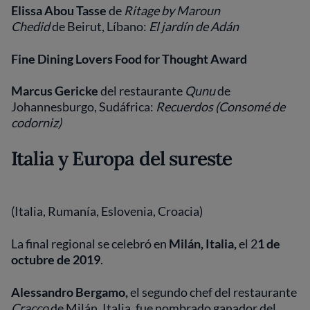
Elissa Abou Tasse
de
Ritage by Maroun
Chedid
de Beirut, Líbano:
El jardín de Adán
Fine Dining Lovers Food for Thought Award
Marcus Gericke
del restaurante
Qunu
de
Johannesburgo, Sudáfrica:
Recuerdos (Consomé de
codorniz)
Italia y Europa del sureste
(Italia, Rumanía, Eslovenia, Croacia)
La final regional se celebró en
Milán, Italia,
el 2
1 de
octubre de 2019
.
Alessandro Bergamo,
el segundo chef del restaurante
Cracco
de Milán, Italia, fue nombrado ganador del