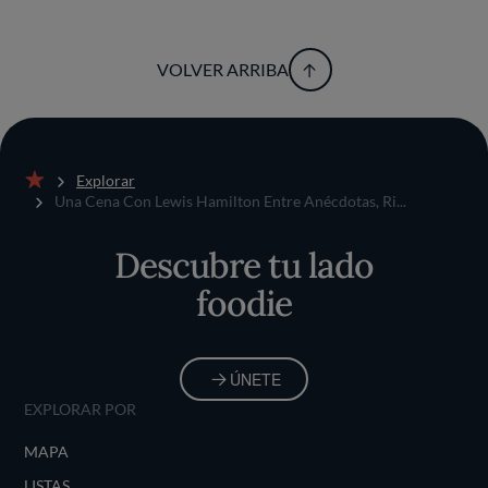
VOLVER ARRIBA
Explorar
Inicio
Una Cena Con Lewis Hamilton Entre Anécdotas, Ri...
Descubre tu lado
foodie
ÚNETE
EXPLORAR POR
MAPA
LISTAS