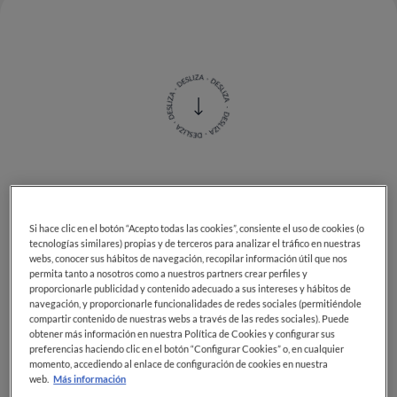
Desde el set de la última campaña
de S.Pellegrino.
Si hace clic en el botón “Acepto todas las cookies”, consiente el uso de cookies (o
tecnologías similares) propias y de terceros para analizar el tráfico en nuestras
webs, conocer sus hábitos de navegación, recopilar información útil que nos
permita tanto a nosotros como a nuestros partners crear perfiles y
proporcionarle publicidad y contenido adecuado a sus intereses y hábitos de
En el restaurante elegido por
S.Pellegrino
como
navegación, y proporcionarle funcionalidades de redes sociales (permitiéndole
escenario de la campaña
Spark
, Lewis Hamilton
compartir contenido de nuestras webs a través de las redes sociales). Puede
obtener más información en nuestra Política de Cookies y configurar sus
comparte mesa con tres amigos de toda la vida, y la
preferencias haciendo clic en el botón “Configurar Cookies” o, en cualquier
conversación fluye como el agua en las copas.
momento, accediendo al enlace de configuración de cookies en nuestra
web.
Más información