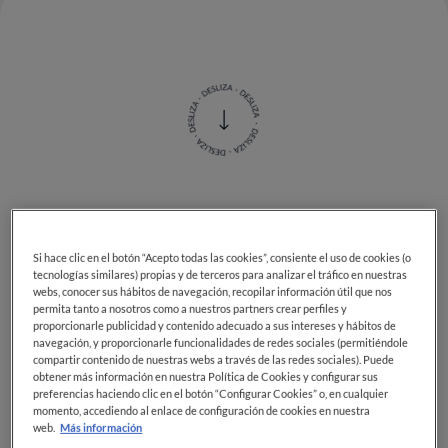
Conocido como
pasionaria
o
maracuja
(nombre
utilizado en los países de habla portuguesa), la
fruta
Si hace clic en el botón “Acepto todas las cookies”, consiente el uso de cookies (o
de la pasión
es, por su sabor dulce y exótico, un fruto
tecnologías similares) propias y de terceros para analizar el tráfico en nuestras
muy apreciado también en Europa.
webs, conocer sus hábitos de navegación, recopilar información útil que nos
permita tanto a nosotros como a nuestros partners crear perfiles y
proporcionarle publicidad y contenido adecuado a sus intereses y hábitos de
Pero, ¿qué es exactamente este fruto tan colorido? ¿Y
navegación, y proporcionarle funcionalidades de redes sociales (permitiéndole
cómo se come?
compartir contenido de nuestras webs a través de las redes sociales). Puede
obtener más información en nuestra Política de Cookies y configurar sus
preferencias haciendo clic en el botón “Configurar Cookies” o, en cualquier
Fruta de la pasión: de dónde
momento, accediendo al enlace de configuración de cookies en nuestra
web.
Más información